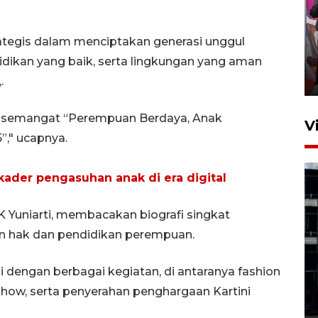
Ketua DPRD Syahrial hadiri
pembukaan Turnamen Sepak
rategis dalam menciptakan generasi unggul
Bola Usia Dini
didikan yang baik, serta lingkungan yang aman
23 Juli 2026 21:36
.
n semangat “Perempuan Berdaya, Anak
V
”," ucapnya.
ader pengasuhan anak di era digital
K Yuniarti, membacakan biografi singkat
an hak dan pendidikan perempuan.
Feature - Kalsel Merangkul
Anak Putus Sekolah Lewat
ai dengan berbagai kegiatan, di antaranya fashion
Pendidikan Kesetaraan
Bagian 1
 show, serta penyerahan penghargaan Kartini
30 Juli 2026 17:51