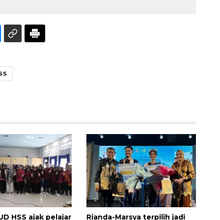
SS
Memberantas kejahatan
jalanan Jakarta
2026-08-05 18:00:00
D HSS ajak pelajar
Rianda-Marsya terpilih jadi