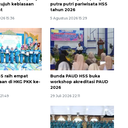
tujuh kebiasaan
putra putri pariwisata HSS
at
tahun 2026
26 15:36
5 Agustus 2026 15:29
S raih empat
Bunda PAUD HSS buka
an di HKG PKK ke-
workshop akreditasi PAUD
2026
 21:49
29 Juli 2026 22:11