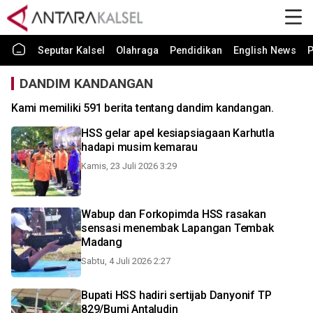
Seputar Kalsel
Olahraga
Pendidikan
English News
P
DANDIM KANDANGAN
Kami memiliki 591 berita tentang dandim kandangan.
HSS gelar apel kesiapsiagaan Karhutla
hadapi musim kemarau
Kamis, 23 Juli 2026 3:29
Wabup dan Forkopimda HSS rasakan
sensasi menembak Lapangan Tembak
Madang
Sabtu, 4 Juli 2026 2:27
Bupati HSS hadiri sertijab Danyonif TP
829/Bumi Antaludin