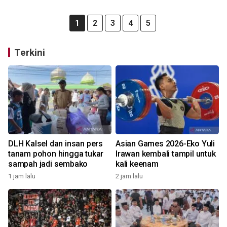
1
2
3
4
5
Terkini
DLH Kalsel dan insan pers
Asian Games 2026-Eko Yuli
tanam pohon hingga tukar
Irawan kembali tampil untuk
sampah jadi sembako
kali keenam
1 jam lalu
2 jam lalu