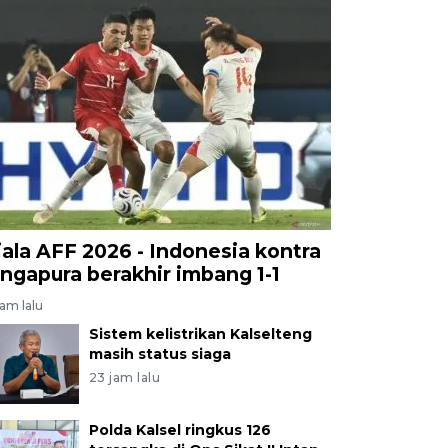
iala AFF 2026 - Indonesia kontra
ingapura berakhir imbang 1-1
jam lalu
Sistem kelistrikan Kalselteng
masih status siaga
23 jam lalu
Polda Kalsel ringkus 126