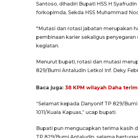
Santoso, dihadiri Bupati HSS H Syafrudin
forkopimda, Sekda HSS Muhammad Noor 
"Mutasi dan rotasi jabatan merupakan ha
pembinaan karier sekaligus penyegaran 
kegiatan.
Menurut bupati, rotasi dan mutasi merup
829/Bumi Antaludin Letkol Inf. Deky Fe
Baca juga:
38 KPM wilayah Daha terim
“Selamat kepada Danyonif TP 829/Bumi 
1011/Kuala Kapuas,” ucap bupati.
Bupati pun mengucapkan terima kasih dan
TP 829/Bumi Antaludin, selama bertuga