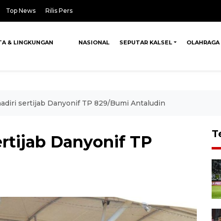
Top News
Rilis Pers
TA & LINGKUNGAN
NASIONAL
SEPUTAR KALSEL
OLAHRAGA
adiri sertijab Danyonif TP 829/Bumi Antaludin
T
ertijab Danyonif TP
n