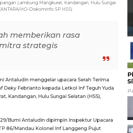
 Lapangan Lambung Mangkurat, Kandangan, Hulu Sungai
6). (ANTARA/HO-Diskominfo SP HSS)
lah memberikan rasa
itra strategis
,
P
i Antaludin menggelar upacara Serah Terima
S
Inf Deky Febrianto kepada Letkol Inf Teguh Yuda
21 
t, Kandangan, Hulu Sungai Selatan (HSS),
829/Bumi Antaludin dipimpin Inspektur Upacara
 TP 86/Mandau Kolonel Inf Langgeng Pujut