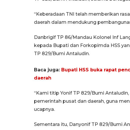
“Keberadaan TNI telah memberikan rasa
daerah dalam mendukung pembangunan,”
Danbrigif TP 86/Mandau Kolonel Inf La
kepada Bupati dan Forkopimda HSS ya
TP 829/Bumi Antaludin.
Baca juga:
Bupati HSS buka rapat pe
daerah
“Kami titip Yonif TP 829/Bumi Antaludin
pemerintah pusat dan daerah, guna meng
ucapnya.
Sementara itu, Danyonif TP 829/Bumi Ant