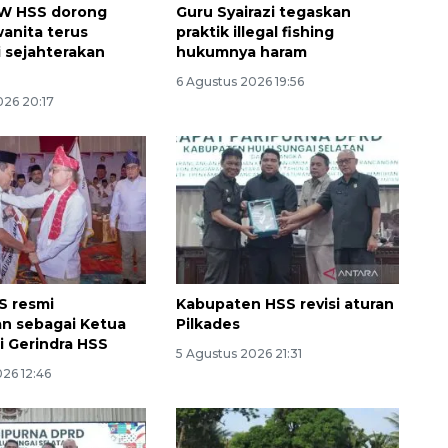
W HSS dorong
Guru Syairazi tegaskan
wanita terus
praktik illegal fishing
i sejahterakan
hukumnya haram
6 Agustus 2026 19:56
026 20:17
S resmi
Kabupaten HSS revisi aturan
n sebagai Ketua
Pilkades
i Gerindra HSS
5 Agustus 2026 21:31
26 12:46