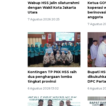
Wabup HSS jalin silaturrahmi
Ketua GO
dengan Wakil Kota Jakarta
koperasi 
Utara
berinovas
anggota
7 Agustus 2026 20:25
7 Agustus 2
Kontingen TP PKK HSS raih
Bupati HS
dua penghargaan lomba
dikukuhka
tingkat provinsi
DPC Parta
6 Agustus 2026 13:02
6 Agustus 20