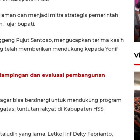
Ketua DPRD Syahrial hadiri
 aman dan menjadi mitra strategis pemerintah
pembukaan Turnamen Sepak
 ujar bupati.
Bola Usia Dini
23 Juli 2026 21:36
nggeng Pujut Santoso, mengucapkan terima kasih
ng telah memberikan mendukung kepada Yonif
V
ndampingan dan evaluasi pembangunan
, agar bisa bersinergi untuk mendukung program
Feature - Kalsel Merangkul
atasi tuntutan rakyat di Kabupaten HSS,”
Anak Putus Sekolah Lewat
Pendidikan Kesetaraan
Bagian 2
aludin yang lama, Letkol Inf Deky Febrianto,
30 Juli 2026 17:53