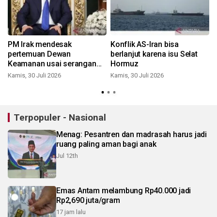
PM Irak mendesak
Konflik AS-Iran bisa
pertemuan Dewan
berlanjut karena isu Selat
Keamanan usai serangan
Hormuz
AS-Saudi
Kamis, 30 Juli 2026
Kamis, 30 Juli 2026
S
Terpopuler - Nasional
Menag: Pesantren dan madrasah harus jadi
ruang paling aman bagi anak
Jul 12th
Emas Antam melambung Rp40.000 jadi
Rp2,690 juta/gram
17 jam lalu