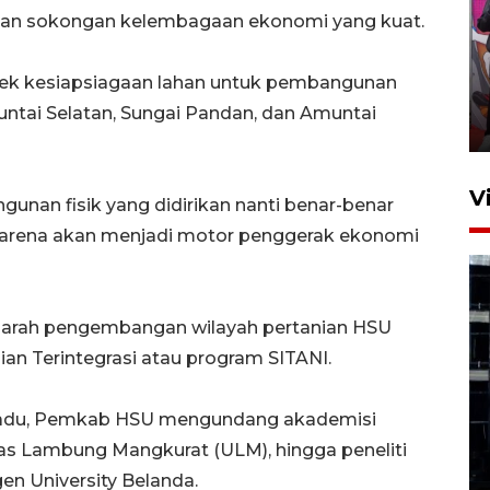
kan sokongan kelembagaan ekonomi yang kuat.
Ketua DPRD Syahrial hadiri
pembukaan Turnamen Sepak
cek kesiapsiagaan lahan untuk pembangunan
Bola Usia Dini
muntai Selatan, Sungai Pandan, dan Amuntai
23 Juli 2026 21:36
V
unan fisik yang didirikan nanti benar-benar
n karena akan menjadi motor penggerak ekonomi
26, arah pengembangan wilayah pertanian HSU
ian Terintegrasi atau program SITANI.
Feature - Kalsel Merangkul
Anak Putus Sekolah Lewat
rpadu, Pemkab HSU mengundang akademisi
Pendidikan Kesetaraan
tas Lambung Mangkurat (ULM), hingga peneliti
Bagian 1
gen University Belanda.
30 Juli 2026 17:51