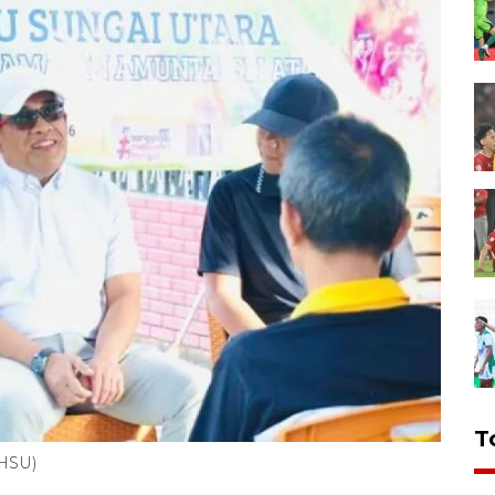
T
aHSU)