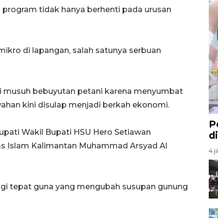
n program tidak hanya berhenti pada urusan
mikro di lapangan, salah satunya serbuan
i musuh bebuyutan petani karena menyumbat
wahan kini disulap menjadi berkah ekonomi.
P
 Bupati Wakil Bupati HSU Hero Setiawan
d
tas Islam Kalimantan Muhammad Arsyad Al
4 j
ologi tepat guna yang mengubah susupan gunung
.