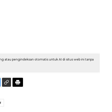
Memberantas kejahatan
g atau pengindeksan otomatis untuk AI di situs web ini tanpa
jalanan Jakarta
2026-08-05 18:00:00
U