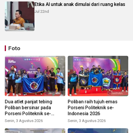
Etika AI untuk anak dimulai dari ruang kelas
Jul 22nd
Foto
Dua atlet panjat tebing
Poliban raih tujuh emas
Poliban bersinar pada
Porseni Politeknik se-
Porseni Politeknik se-
Indonesia 2026
Indonesia 2026
Senin, 3 Agustus 2026
Senin, 3 Agustus 2026