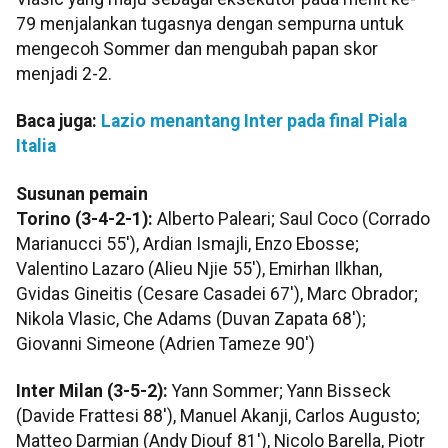
79 menjalankan tugasnya dengan sempurna untuk
mengecoh Sommer dan mengubah papan skor
menjadi 2-2.
Baca juga:
Lazio menantang Inter pada final Piala
Italia
Susunan pemain
Torino (3-4-2-1):
Alberto Paleari; Saul Coco (Corrado
Marianucci 55'), Ardian Ismajli, Enzo Ebosse;
Valentino Lazaro (Alieu Njie 55'), Emirhan Ilkhan,
Gvidas Gineitis (Cesare Casadei 67'), Marc Obrador;
Nikola Vlasic, Che Adams (Duvan Zapata 68');
Giovanni Simeone (Adrien Tameze 90')
Inter Milan (3-5-2):
Yann Sommer; Yann Bisseck
(Davide Frattesi 88'), Manuel Akanji, Carlos Augusto;
Matteo Darmian (Andy Diouf 81'), Nicolo Barella, Piotr