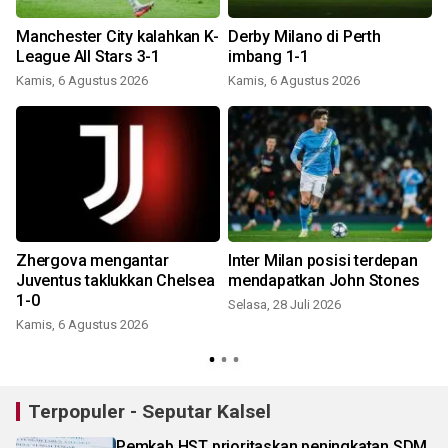
Manchester City kalahkan K-
Derby Milano di Perth
League All Stars 3-1
imbang 1-1
Kamis, 6 Agustus 2026
Kamis, 6 Agustus 2026
S
Zhergova mengantar
Inter Milan posisi terdepan
Juventus taklukkan Chelsea
mendapatkan John Stones
1-0
Selasa, 28 Juli 2026
Kamis, 6 Agustus 2026
R
Terpopuler - Seputar Kalsel
Pemkab HST prioritaskan peningkatan SDM