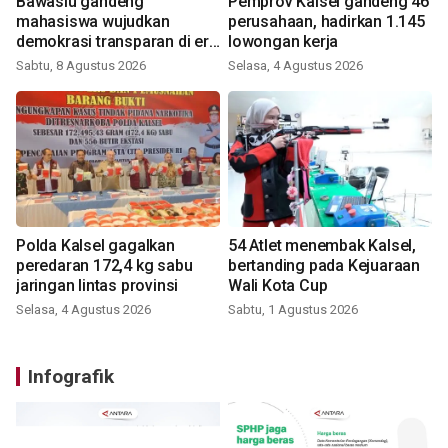
Bawaslu gandeng
Pemprov Kalsel gandeng 46
mahasiswa wujudkan
perusahaan, hadirkan 1.145
demokrasi transparan di era
lowongan kerja
digital
Sabtu, 8 Agustus 2026
Selasa, 4 Agustus 2026
Polda Kalsel gagalkan
54 Atlet menembak Kalsel,
peredaran 172,4 kg sabu
bertanding pada Kejuaraan
jaringan lintas provinsi
Wali Kota Cup
Selasa, 4 Agustus 2026
Sabtu, 1 Agustus 2026
Infografik