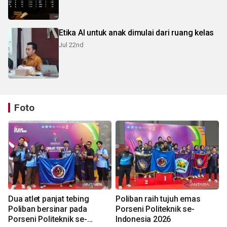
Etika AI untuk anak dimulai dari ruang kelas
Jul 22nd
Foto
Dua atlet panjat tebing
Poliban raih tujuh emas
Poliban bersinar pada
Porseni Politeknik se-
Porseni Politeknik se-
Indonesia 2026