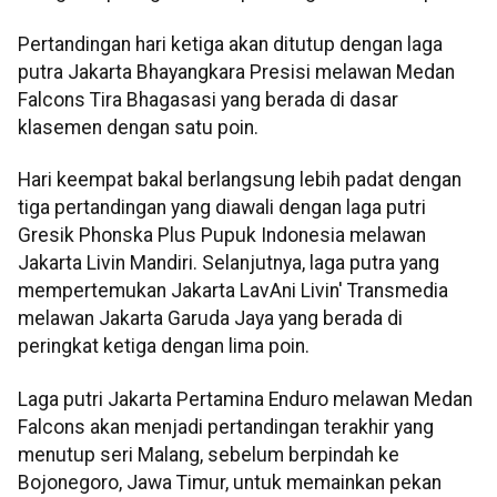
Pertandingan hari ketiga akan ditutup dengan laga
putra Jakarta Bhayangkara Presisi melawan Medan
Falcons Tira Bhagasasi yang berada di dasar
klasemen dengan satu poin.
Hari keempat bakal berlangsung lebih padat dengan
tiga pertandingan yang diawali dengan laga putri
Gresik Phonska Plus Pupuk Indonesia melawan
Jakarta Livin Mandiri. Selanjutnya, laga putra yang
mempertemukan Jakarta LavAni Livin' Transmedia
melawan Jakarta Garuda Jaya yang berada di
peringkat ketiga dengan lima poin.
Laga putri Jakarta Pertamina Enduro melawan Medan
Falcons akan menjadi pertandingan terakhir yang
menutup seri Malang, sebelum berpindah ke
Bojonegoro, Jawa Timur, untuk memainkan pekan