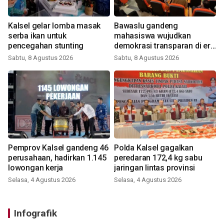
Kalsel gelar lomba masak
Bawaslu gandeng
serba ikan untuk
mahasiswa wujudkan
pencegahan stunting
demokrasi transparan di era
digital
Sabtu, 8 Agustus 2026
Sabtu, 8 Agustus 2026
Pemprov Kalsel gandeng 46
Polda Kalsel gagalkan
perusahaan, hadirkan 1.145
peredaran 172,4 kg sabu
lowongan kerja
jaringan lintas provinsi
Selasa, 4 Agustus 2026
Selasa, 4 Agustus 2026
Infografik