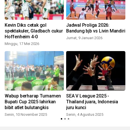
Kevin Diks cetak gol
Jadwal Proliga 2026:
spektakuler, Gladbach cukur
Bandung bjb vs Livin Mandiri
Hoffenheim 4-0
Jumat, 9 Januari 2026
Minggu, 17 Mei 2026
K
Wabup berharap Turnamen
SEA V League 2025 -
Bupati Cup 2025 lahirkan
Thailand juara, Indonesia
bibit atlet bulutangkis
juru kunci
Senin, 10 November 2025
Senin, 4 Agustus 2025