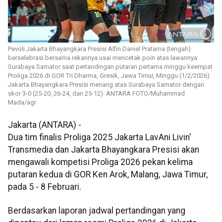
Pevoli Jakarta Bhayangkara Presisi Alfin Daniel Pratama (tengah)
berselebrasi bersama rekannya usai mencetak poin atas lawannya
Surabaya Samator saat pertandingan putaran pertama minggu keempat
Proliga 2026 di GOR Tri Dharma, Gresik, Jawa Timur, Minggu (1/2/2026).
Jakarta Bhayangkara Presisi menang atas Surabaya Samator dengan
skor 3-0 (25-20, 26-24, dan 25-12). ANTARA FOTO/Muhammad
Mada/agr
Jakarta (ANTARA) -
Dua tim finalis Proliga 2025 Jakarta LavAni Livin'
Transmedia dan Jakarta Bhayangkara Presisi akan
mengawali kompetisi Proliga 2026 pekan kelima
putaran kedua di GOR Ken Arok, Malang, Jawa Timur,
pada 5 - 8 Februari.
Berdasarkan laporan jadwal pertandingan yang