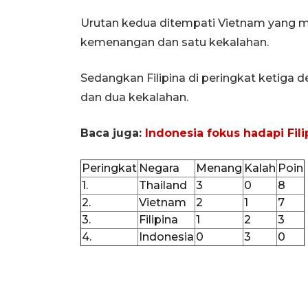
Urutan kedua ditempati Vietnam yang me
kemenangan dan satu kekalahan.
Sedangkan Filipina di peringkat ketiga d
dan dua kekalahan.
Baca juga:
Indonesia fokus hadapi Fil
Peringkat
Negara
Menang
Kalah
Poin
1.
Thailand
3
0
8
2.
Vietnam
2
1
7
3.
Filipina
1
2
3
4.
Indonesia
0
3
0