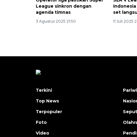
Operator liga pastikan Super
SEA V Lea
League sinkron dengan
Indonesia
agenda timnas
set langs
3 Agustus 2025 21:50
11 Juli 2025 
Terkini
Pariw
Top News
Nasio
Terpopuler
Seput
Foto
Olahr
Video
Pendi