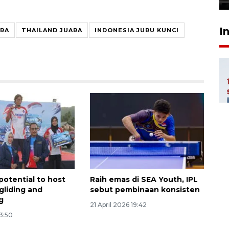
I
ARA
THAILAND JUARA
INDONESIA JURU KUNCI
potential to host
Raih emas di SEA Youth, IPL
 gliding and
sebut pembinaan konsisten
g
21 April 2026 19:42
23:50