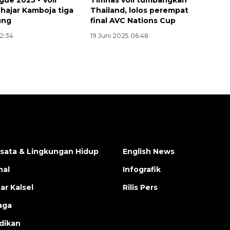
gue 2025 - Voli
Timnas voli tumbangkan
 hajar Kamboja tiga
Thailand, lolos perempat
ung
final AVC Nations Cup
22:34
19 Juni 2025 06:48
isata & Lingkungan Hidup
English News
nal
Infografik
ar Kalsel
Rilis Pers
aga
dikan