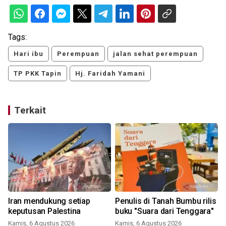
Tags:
Hari ibu
Perempuan
jalan sehat perempuan
TP PKK Tapin
Hj. Faridah Yamani
Terkait
Iran mendukung setiap
Penulis di Tanah Bumbu rilis
keputusan Palestina
buku "Suara dari Tenggara"
Kamis, 6 Agustus 2026
Kamis, 6 Agustus 2026
K