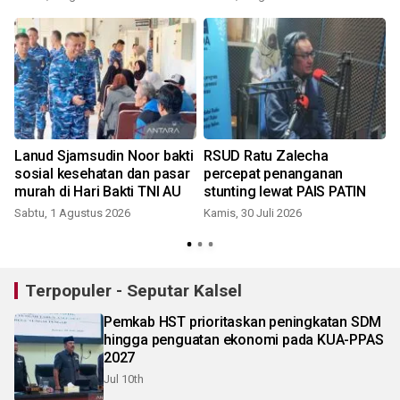
Lanud Sjamsudin Noor bakti
RSUD Ratu Zalecha
sosial kesehatan dan pasar
percepat penanganan
murah di Hari Bakti TNI AU
stunting lewat PAIS PATIN
Sabtu, 1 Agustus 2026
Kamis, 30 Juli 2026
S
Terpopuler - Seputar Kalsel
Pemkab HST prioritaskan peningkatan SDM
hingga penguatan ekonomi pada KUA-PPAS
2027
Jul 10th