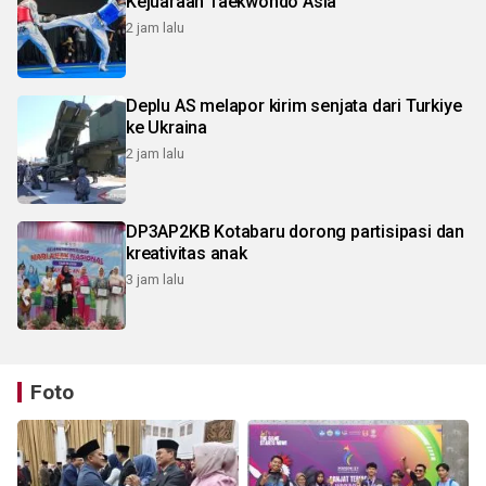
Kejuaraan Taekwondo Asia
2 jam lalu
Deplu AS melapor kirim senjata dari Turkiye
ke Ukraina
2 jam lalu
DP3AP2KB Kotabaru dorong partisipasi dan
kreativitas anak
3 jam lalu
Foto