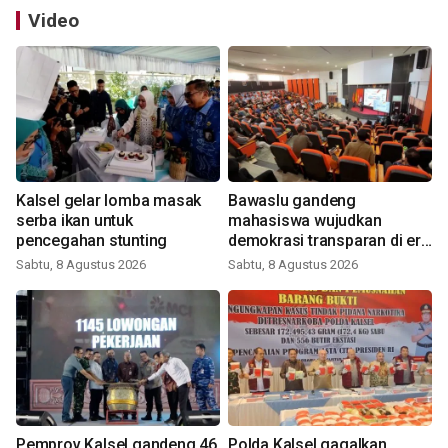
Video
Kalsel gelar lomba masak
Bawaslu gandeng
serba ikan untuk
mahasiswa wujudkan
pencegahan stunting
demokrasi transparan di era
digital
Sabtu, 8 Agustus 2026
Sabtu, 8 Agustus 2026
Pemprov Kalsel gandeng 46
Polda Kalsel gagalkan