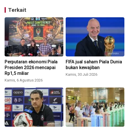
Terkait
Perputaran ekonomi Piala
FIFA jual saham Piala Dunia
Presiden 2026 mencapai
bukan kewajiban
Rp1,5 miliar
Kamis, 30 Juli 2026
J
Kamis, 6 Agustus 2026