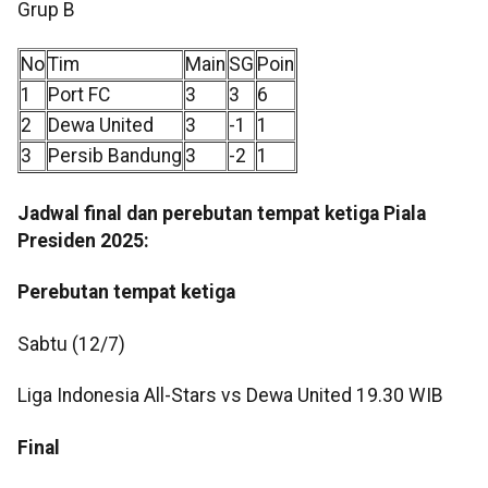
Grup B
No
Tim
Main
SG
Poin
1
Port FC
3
3
6
2
Dewa United
3
-1
1
3
Persib Bandung
3
-2
1
Jadwal final dan perebutan tempat ketiga Piala
Presiden 2025:
Perebutan tempat ketiga
Sabtu (12/7)
Liga Indonesia All-Stars vs Dewa United 19.30 WIB
Final