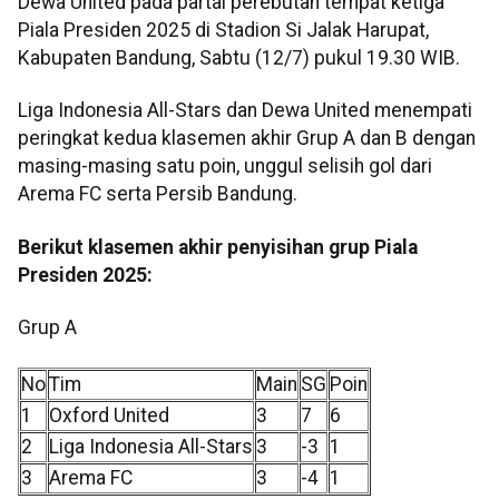
Dewa United pada partai perebutan tempat ketiga
Piala Presiden 2025 di Stadion Si Jalak Harupat,
Kabupaten Bandung, Sabtu (12/7) pukul 19.30 WIB.
Liga Indonesia All-Stars dan Dewa United menempati
peringkat kedua klasemen akhir Grup A dan B dengan
masing-masing satu poin, unggul selisih gol dari
Arema FC serta Persib Bandung.
Berikut klasemen akhir penyisihan grup Piala
Presiden 2025:
Grup A
No
Tim
Main
SG
Poin
1
Oxford United
3
7
6
2
Liga Indonesia All-Stars
3
-3
1
3
Arema FC
3
-4
1