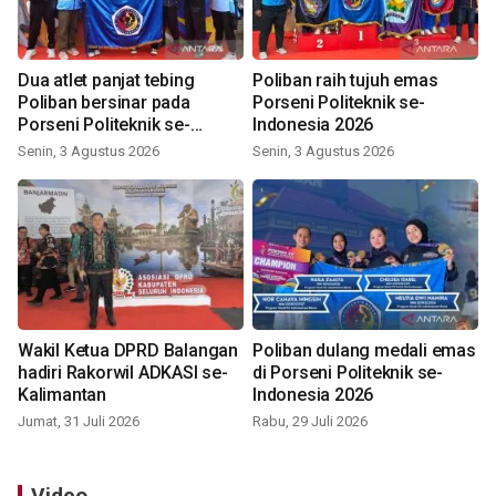
Dua atlet panjat tebing
Poliban raih tujuh emas
Poliban bersinar pada
Porseni Politeknik se-
Porseni Politeknik se-
Indonesia 2026
Indonesia 2026
Senin, 3 Agustus 2026
Senin, 3 Agustus 2026
Wakil Ketua DPRD Balangan
Poliban dulang medali emas
hadiri Rakorwil ADKASI se-
di Porseni Politeknik se-
Kalimantan
Indonesia 2026
Jumat, 31 Juli 2026
Rabu, 29 Juli 2026
Video