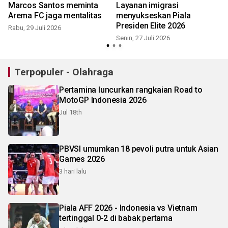
Marcos Santos meminta
Layanan imigrasi
Arema FC jaga mentalitas
menyukseskan Piala
Presiden Elite 2026
Rabu, 29 Juli 2026
Senin, 27 Juli 2026
S
Terpopuler - Olahraga
Pertamina luncurkan rangkaian Road to
MotoGP Indonesia 2026
Jul 18th
PBVSI umumkan 18 pevoli putra untuk Asian
Games 2026
3 hari lalu
Piala AFF 2026 - Indonesia vs Vietnam
tertinggal 0-2 di babak pertama