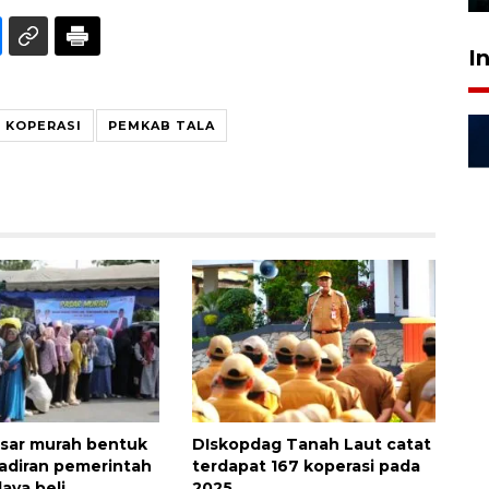
I
KOPERASI
PEMKAB TALA
asar murah bentuk
DIskopdag Tanah Laut catat
adiran pemerintah
terdapat 167 koperasi pada
aya beli
2025