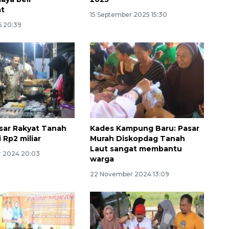
at
15 September 2025 15:30
6 20:39
Layanan haji Indonesia
semakin memuaskan
sar Rakyat Tanah
Kades Kampung Baru: Pasar
 Rp2 miliar
Murah Diskopdag Tanah
2026-08-08 15:00:00
Laut sangat membantu
r 2024 20:03
warga
22 November 2024 13:09