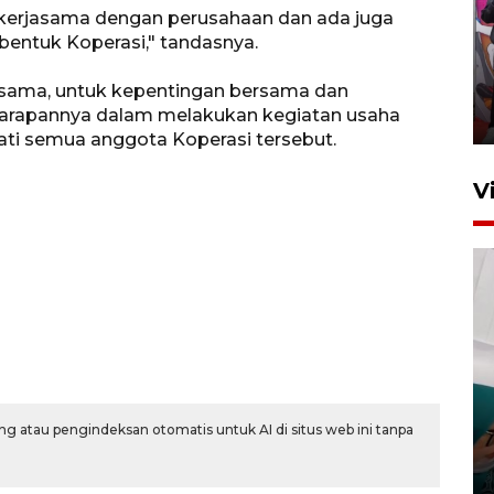
kerjasama dengan perusahaan dan ada juga
Ketua DPRD Syahrial hadiri
ntuk Koperasi," tandasnya.
pembukaan Turnamen Sepak
Bola Usia Dini
rsama, untuk kepentingan bersama dan
harapannya dalam melakukan kegiatan usaha
23 Juli 2026 21:36
ti semua anggota Koperasi tersebut.
V
Feature - Kalsel Merangkul
Anak Putus Sekolah Lewat
Pendidikan Kesetaraan
g atau pengindeksan otomatis untuk AI di situs web ini tanpa
Bagian 3
30 Juli 2026 17:56