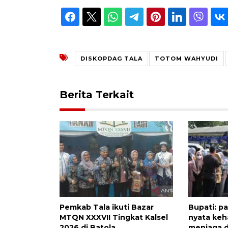
DISKOPDAG TALA
TOTOM WAHYUDI
Berita Terkait
Pemkab Tala ikuti Bazar
Bupati: p
MTQN XXXVII Tingkat Kalsel
nyata keh
2026 di Batola
menjaga d