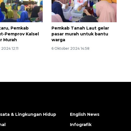
taru, Pemkab
Pemkab Tanah Laut gelar
t-Pemprov Kalsel
pasar murah untuk bantu
ar Murah
warga
2024 12:11
6 Oktober 2024 14:58
isata & Lingkungan Hidup
English News
nal
Infografik