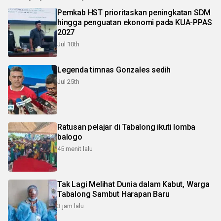
Pemkab HST prioritaskan peningkatan SDM
hingga penguatan ekonomi pada KUA-PPAS
2027
Jul 10th
Legenda timnas Gonzales sedih
Jul 25th
Ratusan pelajar di Tabalong ikuti lomba
balogo
45 menit lalu
Tak Lagi Melihat Dunia dalam Kabut, Warga
Tabalong Sambut Harapan Baru
3 jam lalu