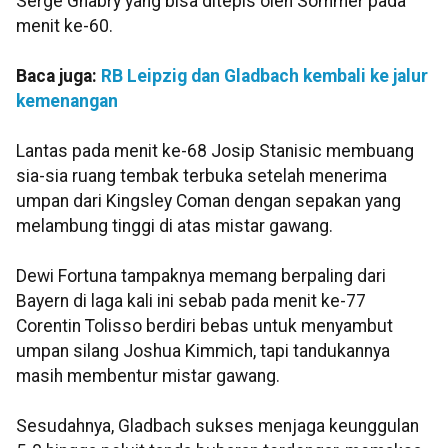
Serge Gnabry yang bisa ditepis oleh Sommer pada
menit ke-60.
Baca juga:
RB Leipzig dan Gladbach kembali ke jalur
kemenangan
Lantas pada menit ke-68 Josip Stanisic membuang
sia-sia ruang tembak terbuka setelah menerima
umpan dari Kingsley Coman dengan sepakan yang
melambung tinggi di atas mistar gawang.
Dewi Fortuna tampaknya memang berpaling dari
Bayern di laga kali ini sebab pada menit ke-77
Corentin Tolisso berdiri bebas untuk menyambut
umpan silang Joshua Kimmich, tapi tandukannya
masih membentur mistar gawang.
Sesudahnya, Gladbach sukses menjaga keunggulan