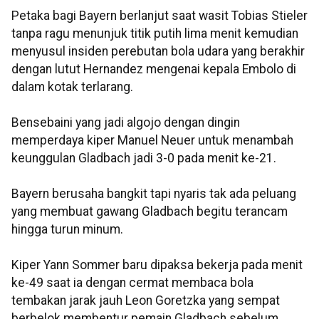
Petaka bagi Bayern berlanjut saat wasit Tobias Stieler
tanpa ragu menunjuk titik putih lima menit kemudian
menyusul insiden perebutan bola udara yang berakhir
dengan lutut Hernandez mengenai kepala Embolo di
dalam kotak terlarang.
Bensebaini yang jadi algojo dengan dingin
memperdaya kiper Manuel Neuer untuk menambah
keunggulan Gladbach jadi 3-0 pada menit ke-21.
Bayern berusaha bangkit tapi nyaris tak ada peluang
yang membuat gawang Gladbach begitu terancam
hingga turun minum.
Kiper Yann Sommer baru dipaksa bekerja pada menit
ke-49 saat ia dengan cermat membaca bola
tembakan jarak jauh Leon Goretzka yang sempat
berbelok membentur pemain Gladbach sebelum