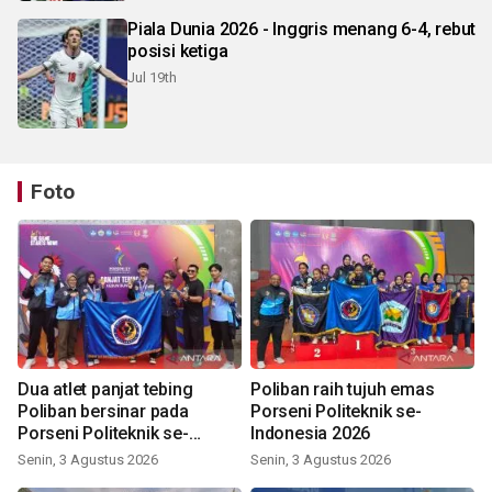
Piala Dunia 2026 - Inggris menang 6-4, rebut
posisi ketiga
Jul 19th
Foto
Dua atlet panjat tebing
Poliban raih tujuh emas
Poliban bersinar pada
Porseni Politeknik se-
Porseni Politeknik se-
Indonesia 2026
Indonesia 2026
Senin, 3 Agustus 2026
Senin, 3 Agustus 2026