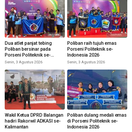
Dua atlet panjat tebing
Poliban raih tujuh emas
Poliban bersinar pada
Porseni Politeknik se-
Porseni Politeknik se-
Indonesia 2026
Indonesia 2026
Senin, 3 Agustus 2026
Senin, 3 Agustus 2026
Wakil Ketua DPRD Balangan
Poliban dulang medali emas
hadiri Rakorwil ADKASI se-
di Porseni Politeknik se-
Kalimantan
Indonesia 2026