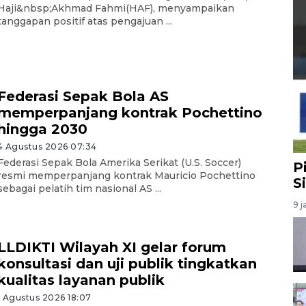
Haji&nbsp;Akhmad Fahmi(HAF), menyampaikan
tanggapan positif atas pengajuan ...
Federasi Sepak Bola AS
memperpanjang kontrak Pochettino
hingga 2030
4 Agustus 2026 07:34
Federasi Sepak Bola Amerika Serikat (U.S. Soccer)
P
resmi memperpanjang kontrak Mauricio Pochettino
S
sebagai pelatih tim nasional AS ...
9 j
LLDIKTI Wilayah XI gelar forum
konsultasi dan uji publik tingkatkan
kualitas layanan publik
1 Agustus 2026 18:07