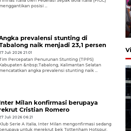
Timnas Italia oleh Federasi Sepak Bola Italia (FIGC)
menggantikan posisi ...
Ketua DPRD Syahrial hadiri
pembukaan Turnamen Sepak
Bola Usia Dini
23 Juli 2026 21:36
Angka prevalensi stunting di
Tabalong naik menjadi 23,1 persen
V
27 Juli 2026 21:01
Tim Percepatan Penurunan Stunting (TPPS)
Kabupaten &nbsp;Tabalong, Kalimantan Selatan
mencatatkan angka prevalensi stunting naik ...
Feature - Kalsel Merangkul
Inter Milan konfirmasi berupaya
Anak Putus Sekolah Lewat
rekrut Cristian Romero
Pendidikan Kesetaraan
Bagian 1
27 Juli 2026 06:21
Klub Serie A Italia, Inter Milan mengonfirmasi sedang
30 Juli 2026 17:51
berupaya untuk merekrut bek Tottenham Hotspur,