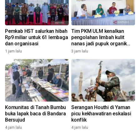
Pemkab HST salurkan hibah
Tim PKM ULM kenalkan
Rp9 miliar untuk 61 lembaga
pengolahan limbah kulit
dan organisasi
nanas jadi pupuk organik
cair dan aktivator kompos
1 jam lalu
3 jam lalu
Komunitas di Tanah Bumbu
Serangan Houthi di Yaman
buka lapak baca di Bandara
picu kekhawatiran eskalasi
Bersujud
konflik
4 jam lalu
4 jam lalu