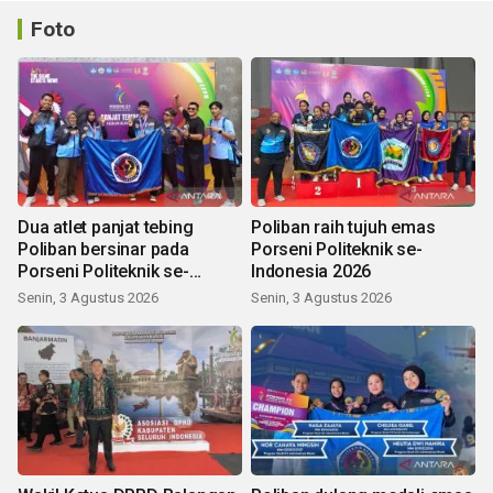
Foto
Dua atlet panjat tebing
Poliban raih tujuh emas
Poliban bersinar pada
Porseni Politeknik se-
Porseni Politeknik se-
Indonesia 2026
Indonesia 2026
Senin, 3 Agustus 2026
Senin, 3 Agustus 2026