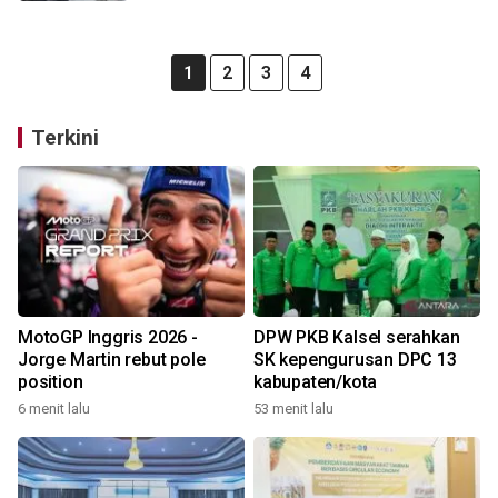
1
2
3
4
Terkini
MotoGP Inggris 2026 -
DPW PKB Kalsel serahkan
Jorge Martin rebut pole
SK kepengurusan DPC 13
position
kabupaten/kota
6 menit lalu
53 menit lalu