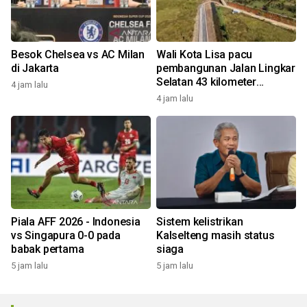
Besok Chelsea vs AC Milan
Wali Kota Lisa pacu
di Jakarta
pembangunan Jalan Lingkar
Selatan 43 kilometer
4 jam lalu
pengurai kemacetan
4 jam lalu
Piala AFF 2026 - Indonesia
Sistem kelistrikan
vs Singapura 0-0 pada
Kalselteng masih status
babak pertama
siaga
5 jam lalu
5 jam lalu