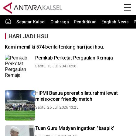
Seputar Kalsel
Olahraga
Pendidikan
English News
P
HARI JADI HSU
Kami memiliki 574 berita tentang hari jadi hsu.
Pemkab Perketat Pergaulan Remaja
Sabtu, 13 Juli 2041 0:56
HIPMI Banua pererat silaturahmi lewat
minisoccer friendly match
Sabtu, 25 Juli 2026 13:25
Tuan Guru Madyan ingatkan "baapik"