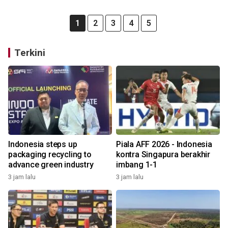
1
2
3
4
5
Terkini
Indonesia steps up
Piala AFF 2026 - Indonesia
packaging recycling to
kontra Singapura berakhir
advance green industry
imbang 1-1
3 jam lalu
3 jam lalu