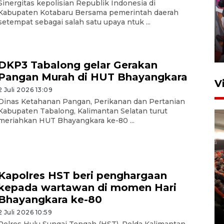
Sinergitas kepolisian Republik Indonesia di
Ketua DPRD Syahrial hadiri
Kabupaten Kotabaru Bersama pemerintah daerah
setempat sebagai salah satu upaya ntuk ...
pembukaan Turnamen Sepak
Bola Usia Dini
23 Juli 2026 21:36
DKP3 Tabalong gelar Gerakan
Pangan Murah di HUT Bhayangkara
V
2 Juli 2026 13:09
Dinas Ketahanan Pangan, Perikanan dan Pertanian
Kabupaten Tabalong, Kalimantan Selatan turut
meriahkan HUT Bhayangkara ke-80 ...
Feature - Kalsel Merangkul
Kapolres HST beri penghargaan
Anak Putus Sekolah Lewat
kepada wartawan di momen Hari
Pendidikan Kesetaraan
Bhayangkara ke-80
Bagian 2
2 Juli 2026 10:59
30 Juli 2026 17:53
Polres Hulu Sungai Tengah (HST), Polda Kalimantan