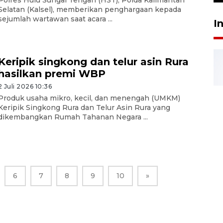
Selatan (Kalsel), memberikan penghargaan kepada
sejumlah wartawan saat acara ...
I
Keripik singkong dan telur asin Rura
hasilkan premi WBP
2 Juli 2026 10:36
Produk usaha mikro, kecil, dan menengah (UMKM)
Keripik Singkong Rura dan Telur Asin Rura yang
dikembangkan Rumah Tahanan Negara ...
6
7
8
9
10
»