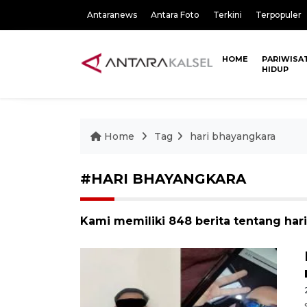
Antaranews
Antara Foto
Terkini
Terpopuler
HOME
PARIWISA
HIDUP
Home
Tag
hari bhayangkara
#HARI BHAYANGKARA
Kami memiliki 848 berita tentang har