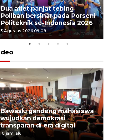
Dua atlet panjat tebing
Poliban r
Poliban bersinar pada Porseni
Porseni P
Politeknik se-Indonesia 2026
Indonesi
3 Agustus 2026 09:09
3 Agustus 202
ideo
Bawaslu gandeng mahasiswa
Pemprov 
wujudkan demokrasi
perusahaa
transparan di era digital
lowongan
10 jam lalu
4 Agustus 202