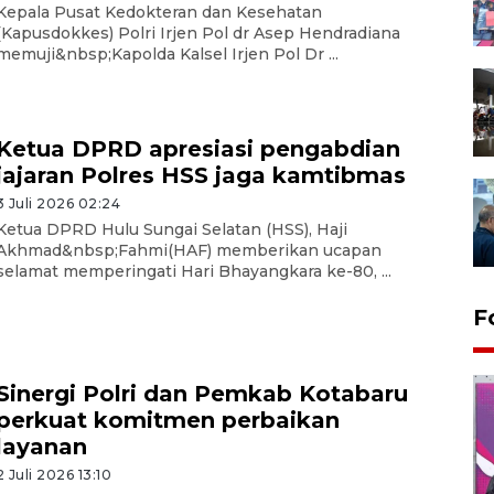
Kepala Pusat Kedokteran dan Kesehatan
(Kapusdokkes) Polri Irjen Pol dr Asep Hendradiana
memuji&nbsp;Kapolda Kalsel Irjen Pol Dr ...
Ketua DPRD apresiasi pengabdian
jajaran Polres HSS jaga kamtibmas
3 Juli 2026 02:24
Ketua DPRD Hulu Sungai Selatan (HSS), Haji
Akhmad&nbsp;Fahmi(HAF) memberikan ucapan
selamat memperingati Hari Bhayangkara ke-80, ...
F
Sinergi Polri dan Pemkab Kotabaru
perkuat komitmen perbaikan
layanan
2 Juli 2026 13:10