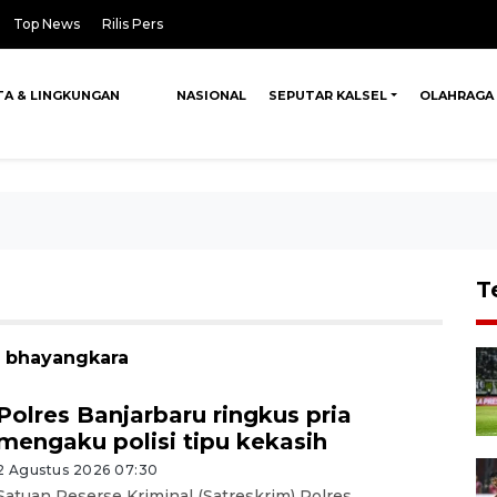
Top News
Rilis Pers
TA & LINGKUNGAN
NASIONAL
SEPUTAR KALSEL
OLAHRAGA
T
i bhayangkara
Polres Banjarbaru ringkus pria
mengaku polisi tipu kekasih
2 Agustus 2026 07:30
Satuan Reserse Kriminal (Satreskrim) Polres