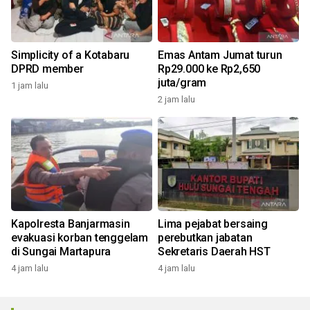
Simplicity of a Kotabaru
Emas Antam Jumat turun
DPRD member
Rp29.000 ke Rp2,650
juta/gram
1 jam lalu
2 jam lalu
Kapolresta Banjarmasin
Lima pejabat bersaing
evakuasi korban tenggelam
perebutkan jabatan
di Sungai Martapura
Sekretaris Daerah HST
4 jam lalu
4 jam lalu