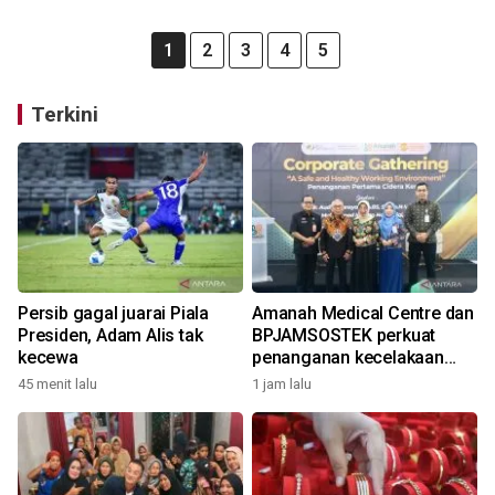
1
2
3
4
5
Terkini
Persib gagal juarai Piala
Amanah Medical Centre dan
Presiden, Adam Alis tak
BPJAMSOSTEK perkuat
kecewa
penanganan kecelakaan
kerja
45 menit lalu
1 jam lalu