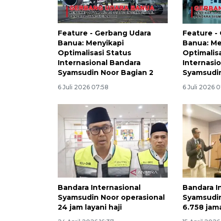
Feature - Gerbang Udara
Feature -
Banua: Menyikapi
Banua: Me
Optimalisasi Status
Optimalis
Internasional Bandara
Internasi
Syamsudin Noor Bagian 2
Syamsudin
6 Juli 2026 07:58
6 Juli 2026 0
Bandara Internasional
Bandara I
Syamsudin Noor operasional
Syamsudin
24 jam layani haji
6.758 jam