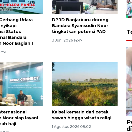
 Gerbang Udara
DPRD Banjarbaru dorong
nyikapi
Bandara Syamsudin Noor
T
asi Status
tingkatkan potensi PAD
onal Bandara
3 Juni 2026 14:47
 Noor Bagian 1
7:51
nternasional
Kalsel kemarin dari cetak
 Noor siap layani
sawah hingga wisata religi
P
aah haji
1 Agustus 2026 09:02
d