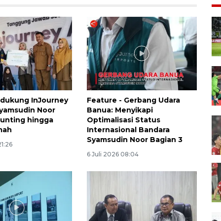
idukung InJourney
Feature - Gerbang Udara
Syamsudin Noor
Banua: Menyikapi
tunting hingga
Optimalisasi Status
mah
Internasional Bandara
Syamsudin Noor Bagian 3
21:26
6 Juli 2026 08:04