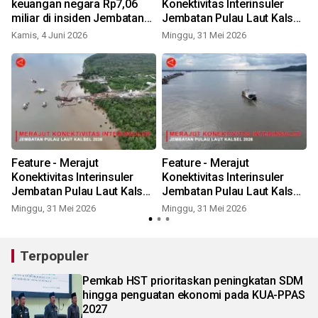
keuangan negara Rp7,06
Konektivitas Interinsuler
miliar di insiden Jembatan
Jembatan Pulau Laut Kalsel
Pulau Laut
2026 Bagian 3
Kamis, 4 Juni 2026
Minggu, 31 Mei 2026
Feature - Merajut
Feature - Merajut
Konektivitas Interinsuler
Konektivitas Interinsuler
Jembatan Pulau Laut Kalsel
Jembatan Pulau Laut Kalsel
2026 Bagian 2
2026 Bagian 1
Minggu, 31 Mei 2026
Minggu, 31 Mei 2026
Terpopuler
Pemkab HST prioritaskan peningkatan SDM
hingga penguatan ekonomi pada KUA-PPAS
2027