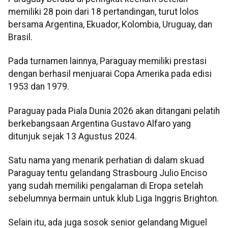
memiliki 28 poin dari 18 pertandingan, turut lolos
bersama Argentina, Ekuador, Kolombia, Uruguay, dan
Brasil.
Pada turnamen lainnya, Paraguay memiliki prestasi
dengan berhasil menjuarai Copa Amerika pada edisi
1953 dan 1979.
Paraguay pada Piala Dunia 2026 akan ditangani pelatih
berkebangsaan Argentina Gustavo Alfaro yang
ditunjuk sejak 13 Agustus 2024.
Satu nama yang menarik perhatian di dalam skuad
Paraguay tentu gelandang Strasbourg Julio Enciso
yang sudah memiliki pengalaman di Eropa setelah
sebelumnya bermain untuk klub Liga Inggris Brighton.
Selain itu, ada juga sosok senior gelandang Miguel