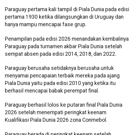
Paraguay pertama kali tampil di Piala Dunia pada edisi
pertama 1930 ketika dilangsungkan di Uruguay dan
hanya mampu mencapai fase grup.
Penampilan pada edisi 2026 menandakan kembalinya
Paraguay pada turnamen akbar Piala Dunia setelah
sempat absen pada edisi 2014, 2018, dan 2022.
Paraguay berusaha setidaknya berusaha untuk
menyamai pencapaian terbaik mereka pada ajang
Piala Dunia yaitu pada edisi 2010 yang ketika itu
berhasil mencapai babak perempat final.
Paraguay berhasil lolos ke putaran final Piala Dunia
2026 setelah menempati peringkat keenam
Kualifikasi Piala Dunia 2026 zona Conmebol.
Paraguay berada di peringkat keenam setelah