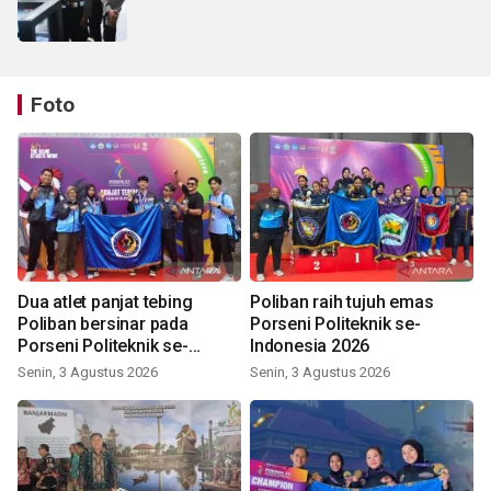
Foto
Dua atlet panjat tebing
Poliban raih tujuh emas
Poliban bersinar pada
Porseni Politeknik se-
Porseni Politeknik se-
Indonesia 2026
Indonesia 2026
Senin, 3 Agustus 2026
Senin, 3 Agustus 2026