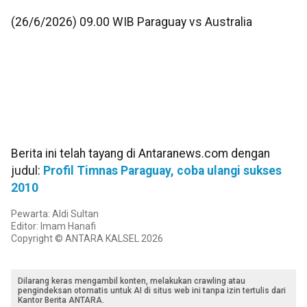
(26/6/2026) 09.00 WIB Paraguay vs Australia
Berita ini telah tayang di Antaranews.com dengan
judul:
Profil Timnas Paraguay, coba ulangi sukses
2010
Pewarta: Aldi Sultan
Editor: Imam Hanafi
Copyright © ANTARA KALSEL 2026
Dilarang keras mengambil konten, melakukan crawling atau
pengindeksan otomatis untuk AI di situs web ini tanpa izin tertulis dari
Kantor Berita ANTARA.