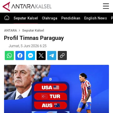
Seputar Kalsel
Olahraga
Pendidikan
English News
P
ANTARA
Seputar Kalsel
Profil Timnas Paraguay
Jumat, 5 Juni 2026 6:25