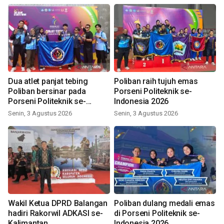
Dua atlet panjat tebing
Poliban raih tujuh emas
Poliban bersinar pada
Porseni Politeknik se-
Porseni Politeknik se-
Indonesia 2026
Indonesia 2026
Senin, 3 Agustus 2026
Senin, 3 Agustus 2026
Wakil Ketua DPRD Balangan
Poliban dulang medali emas
hadiri Rakorwil ADKASI se-
di Porseni Politeknik se-
Kalimantan
Indonesia 2026