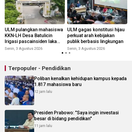
ULM pulangkan mahasiswa
ULM gagas konstitusi hijau
KKN-LH Desa Batulicin
perkuat arah kebijakan
Irigasi pascainsiden laka
publik berbasis lingkungan
maut
Senin, 3 Agustus 2026
Senin, 3 Agustus 2026
Terpopuler - Pendidikan
Poliban kenalkan kehidupan kampus kepada
1.817 mahasiswa baru
12 jam lalu
Presiden Prabowo: "Saya ingin investasi
besar di bidang pendidikan"
11 jam lalu