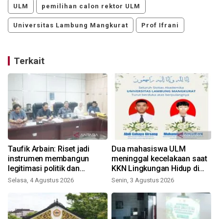
ULM
pemilihan calon rektor ULM
Universitas Lambung Mangkurat
Prof Ifrani
Terkait
Taufik Arbain: Riset jadi
Dua mahasiswa ULM
instrumen membangun
meninggal kecelakaan saat
legitimasi politik dan
KKN Lingkungan Hidup di
administratif DOB Gambut
Tanbu
Selasa, 4 Agustus 2026
Senin, 3 Agustus 2026
Raya