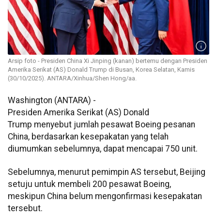
Arsip foto - Presiden China Xi Jinping (kanan) bertemu dengan Presiden
Amerika Serikat (AS) Donald Trump di Busan, Korea Selatan, Kamis
(30/10/2025). ANTARA/Xinhua/Shen Hong/aa.
Washington (ANTARA) -
Presiden Amerika Serikat (AS) Donald
Trump menyebut jumlah pesawat Boeing pesanan
China, berdasarkan kesepakatan yang telah
diumumkan sebelumnya, dapat mencapai 750 unit.
Sebelumnya, menurut pemimpin AS tersebut, Beijing
setuju untuk membeli 200 pesawat Boeing,
meskipun China belum mengonfirmasi kesepakatan
tersebut.