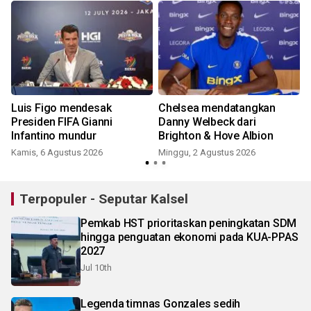
o
Luis Figo mendesak
Chelsea mendatangkan
Presiden FIFA Gianni
Danny Welbeck dari
Infantino mundur
Brighton & Hove Albion
M
Kamis, 6 Agustus 2026
Minggu, 2 Agustus 2026
Terpopuler - Seputar Kalsel
Pemkab HST prioritaskan peningkatan SDM
hingga penguatan ekonomi pada KUA-PPAS
2027
Jul 10th
Legenda timnas Gonzales sedih