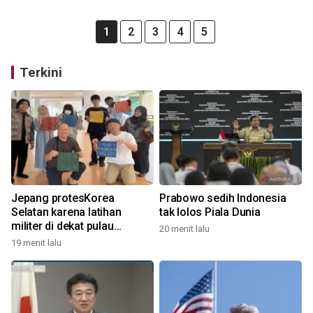
1
2
3
4
5
Terkini
Jepang protesKorea
Prabowo sedih Indonesia
Selatan karena latihan
tak lolos Piala Dunia
militer di dekat pulau
20 menit lalu
bersengketa
19 menit lalu