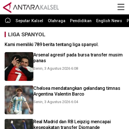
Seputar Kalsel
Olahraga
Pendidikan
English News
P
LIGA SPANYOL
Kami memiliki 789 berita tentang liga spanyol.
Arsenal agresif pada bursa transfer musim
panas
Senin, 3 Agustus 2026 6:08
Chelsea mendatangkan gelandang timnas
Argentina Valentin Barco
Senin, 3 Agustus 2026 6:04
Real Madrid dan RB Leipzig mencapai
kesepakatan transfer Diomande