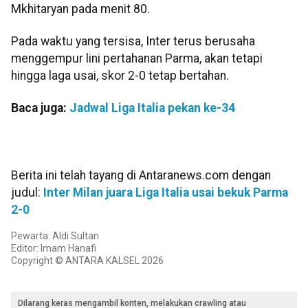
Mkhitaryan pada menit 80.
Pada waktu yang tersisa, Inter terus berusaha
menggempur lini pertahanan Parma, akan tetapi
hingga laga usai, skor 2-0 tetap bertahan.
Baca juga:
Jadwal Liga Italia pekan ke-34
Berita ini telah tayang di Antaranews.com dengan
judul:
Inter Milan juara Liga Italia usai bekuk Parma
2-0
Pewarta: Aldi Sultan
Editor: Imam Hanafi
Copyright © ANTARA KALSEL 2026
Dilarang keras mengambil konten, melakukan crawling atau