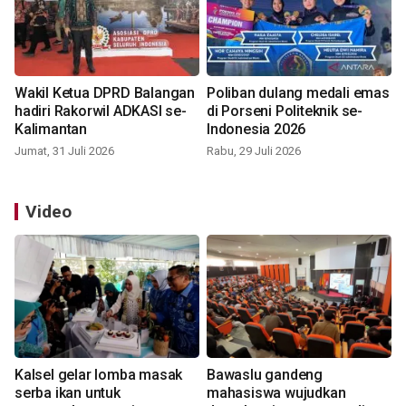
Wakil Ketua DPRD Balangan
Poliban dulang medali emas
hadiri Rakorwil ADKASI se-
di Porseni Politeknik se-
Kalimantan
Indonesia 2026
Jumat, 31 Juli 2026
Rabu, 29 Juli 2026
Video
Kalsel gelar lomba masak
Bawaslu gandeng
serba ikan untuk
mahasiswa wujudkan