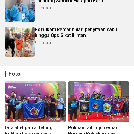
Tabalong Sambut Harapan Baru
3 jam lalu
Polhukam kemarin dari penyitaan sabu
hingga Ops Sikat II Intan
3 jam lalu
Foto
Dua atlet panjat tebing
Poliban raih tujuh emas
Poliban bersinar pada
Porseni Politeknik se-