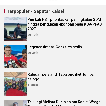
Terpopuler - Seputar Kalsel
Pemkab HST prioritaskan peningkatan SDM
hingga penguatan ekonomi pada KUA-PPAS
2027
Jul 10th
Legenda timnas Gonzales sedih
Jul 25th
Ratusan pelajar di Tabalong ikuti lomba
balogo
1 jam lalu
Tak Lagi Melihat Dunia dalam Kabut, Warga