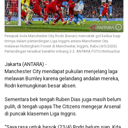
Pesepak bola Manchester City Rodri (kanan) mencetak gol kedua bagi
timnya dalam pertandingan Liga Inggris antara Manchester City
melawan Nottingham Forest di Manchester, Inggris, Rabu (4/3/2026).
Pertandingan tersebut berakhir imbang 2-2. ANTARA FOTO/Xinhua/bar
Jakarta (ANTARA) -
Manchester City mendapat pukulan menjelang laga
melawan Burnley karena gelandang andalan mereka,
Rodri kemungkinan besar absen.
Sementara bek tengah Ruben Dias juga masih belum
pulih, di tengah upaya The Citizens mengejar Arsenal
di puncak klasemen Liga Inggris.
“Saya rasa untuk besok (23/4) Rodri belum siap. Kita