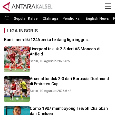
Seputar Kalsel
Olahraga
Pendidikan
English News
P
LIGA INGGRIS
Kami memiliki 1246 berita tentang liga inggris.
Liverpool takluk 2-3 dari AS Monaco di
Anfield
Senin, 10 Agustus 2026 6:50
Arsenal tunduk 2-3 dari Borussia Dortmund
di Emirates Cup
Senin, 10 Agustus 2026 6:48
Como 1907 memboyong Trevoh Chalobah
dari Chelsea