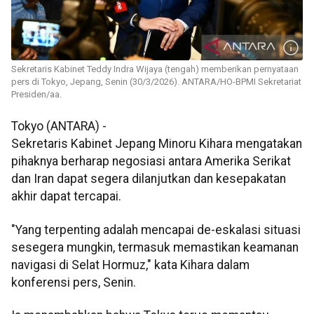
Sekretaris Kabinet Teddy Indra Wijaya (tengah) memberikan pernyataan
pers di Tokyo, Jepang, Senin (30/3/2026). ANTARA/HO-BPMI Sekretariat
Presiden/aa.
Tokyo (ANTARA) -
Sekretaris Kabinet Jepang Minoru Kihara mengatakan
pihaknya berharap negosiasi antara Amerika Serikat
dan Iran dapat segera dilanjutkan dan kesepakatan
akhir dapat tercapai.
"Yang terpenting adalah mencapai de-eskalasi situasi
sesegera mungkin, termasuk memastikan keamanan
navigasi di Selat Hormuz," kata Kihara dalam
konferensi pers, Senin.