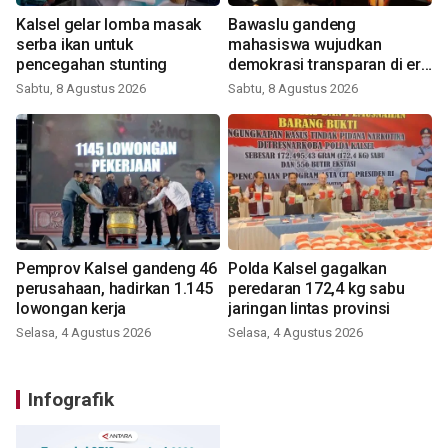
Kalsel gelar lomba masak
Bawaslu gandeng
serba ikan untuk
mahasiswa wujudkan
pencegahan stunting
demokrasi transparan di era
digital
Sabtu, 8 Agustus 2026
Sabtu, 8 Agustus 2026
Pemprov Kalsel gandeng 46
Polda Kalsel gagalkan
perusahaan, hadirkan 1.145
peredaran 172,4 kg sabu
lowongan kerja
jaringan lintas provinsi
Selasa, 4 Agustus 2026
Selasa, 4 Agustus 2026
Infografik