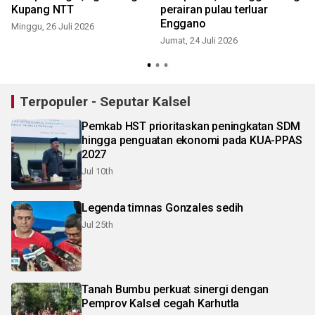
Kupang NTT
perairan pulau terluar
Enggano
Minggu, 26 Juli 2026
Jumat, 24 Juli 2026
J
Terpopuler - Seputar Kalsel
Pemkab HST prioritaskan peningkatan SDM
hingga penguatan ekonomi pada KUA-PPAS
2027
Jul 10th
Legenda timnas Gonzales sedih
Jul 25th
Tanah Bumbu perkuat sinergi dengan
Pemprov Kalsel cegah Karhutla