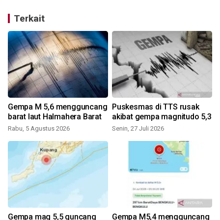
Terkait
Gempa M 5,6 mengguncang
Puskesmas di TTS rusak
barat laut Halmahera Barat
akibat gempa magnitudo 5,3
Rabu, 5 Agustus 2026
Senin, 27 Juli 2026
J
Gempa mag 5,5 guncang
Gempa M5,4 mengguncang