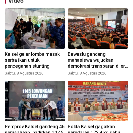
Video
Kalsel gelar lomba masak
Bawaslu gandeng
serba ikan untuk
mahasiswa wujudkan
pencegahan stunting
demokrasi transparan di era
digital
Sabtu, 8 Agustus 2026
Sabtu, 8 Agustus 2026
Pemprov Kalsel gandeng 46
Polda Kalsel gagalkan
perusahaan, hadirkan 1.145
peredaran 172,4 kg sabu