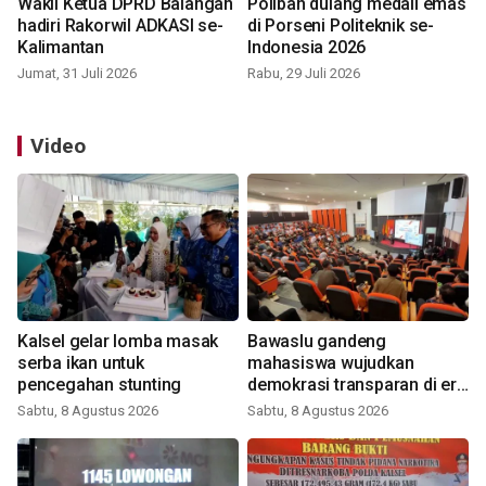
Wakil Ketua DPRD Balangan
Poliban dulang medali emas
hadiri Rakorwil ADKASI se-
di Porseni Politeknik se-
Kalimantan
Indonesia 2026
Jumat, 31 Juli 2026
Rabu, 29 Juli 2026
Video
Kalsel gelar lomba masak
Bawaslu gandeng
serba ikan untuk
mahasiswa wujudkan
pencegahan stunting
demokrasi transparan di era
digital
Sabtu, 8 Agustus 2026
Sabtu, 8 Agustus 2026