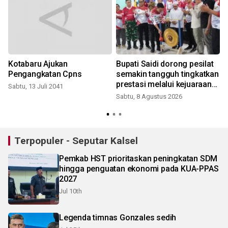
Kotabaru Ajukan
Bupati Saidi dorong pesilat
h
Pengangkatan Cpns
semakin tangguh tingkatkan
a
prestasi melalui kejuaraan
Sabtu, 13 Juli 2041
Piala Bupati
Sabtu, 8 Agustus 2026
Terpopuler - Seputar Kalsel
Pemkab HST prioritaskan peningkatan SDM
hingga penguatan ekonomi pada KUA-PPAS
2027
Jul 10th
Legenda timnas Gonzales sedih