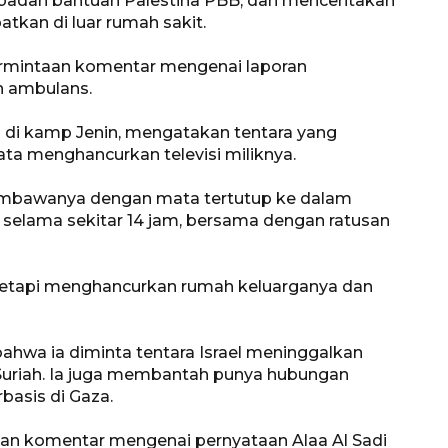
 badan bantuan Palestina PBB, dan menceritakan
atkan di luar rumah sakit.
permintaan komentar mengenai laporan
 ambulans.
al di kamp Jenin, mengatakan tentara yang
ta menghancurkan televisi miliknya.
el membawanya dengan mata tertutup ke dalam
a selama sekitar 14 jam, bersama dengan ratusan
Awas penipuan berbasis AI
2026-08-07 13:45:00
tetapi menghancurkan rumah keluarganya dan
hwa ia diminta tentara Israel meninggalkan
 Suriah. Ia juga membantah punya hubungan
basis di Gaza.
taan komentar mengenai pernyataan Alaa Al Sadi