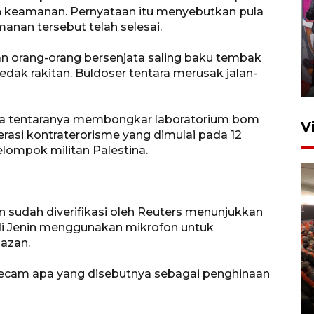
n keamanan. Pernyataan itu menyebutkan pula
nan tersebut telah selesai.
Ketua DPRD Syahrial hadiri
pembukaan Turnamen Sepak
n orang-orang bersenjata saling baku tembak
Bola Usia Dini
dak rakitan. Buldoser tentara merusak jalan-
23 Juli 2026 21:36
hwa tentaranya membongkar laboratorium bom
V
asi kontraterorisme yang dimulai pada 12
elompok militan Palestina.
n sudah diverifikasi oleh Reuters menunjukkan
 di Jenin menggunakan mikrofon untuk
Feature - Kalsel Merangkul
azan.
Anak Putus Sekolah Lewat
Pendidikan Kesetaraan
gecam apa yang disebutnya sebagai penghinaan
Bagian 2
30 Juli 2026 17:53