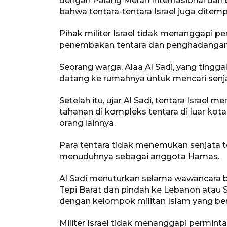
dengan Palang Merah Internasional dan
bahwa tentara-tentara Israel juga ditemp
Pihak militer Israel tidak menanggapi 
penembakan tentara dan penghadangan
Seorang warga, Alaa Al Sadi, yang tingg
datang ke rumahnya untuk mencari senja
Setelah itu, ujar Al Sadi, tentara Isra
tahanan di kompleks tentara di luar kot
orang lainnya.
Para tentara tidak menemukan senjata 
menuduhnya sebagai anggota Hamas.
Al Sadi menuturkan selama wawancara ba
Tepi Barat dan pindah ke Lebanon atau
dengan kelompok militan Islam yang ber
Militer Israel tidak menanggapi permin