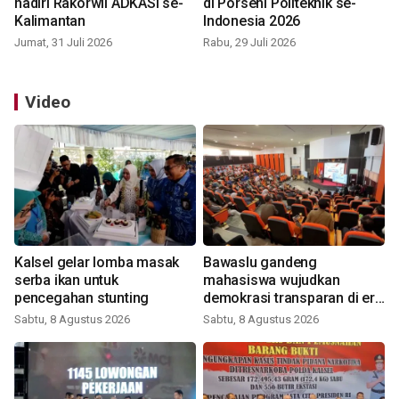
hadiri Rakorwil ADKASI se-
di Porseni Politeknik se-
Kalimantan
Indonesia 2026
Jumat, 31 Juli 2026
Rabu, 29 Juli 2026
Video
Kalsel gelar lomba masak
Bawaslu gandeng
serba ikan untuk
mahasiswa wujudkan
pencegahan stunting
demokrasi transparan di era
digital
Sabtu, 8 Agustus 2026
Sabtu, 8 Agustus 2026