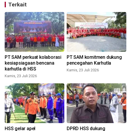
Terkait
PT SAM perkuat kolaborasi
PT SAM komitmen dukung
kesiapsiagaan bencana
pencegahan Karhutla
karhutla di HSS
Kamis, 23 Juli 2026
Kamis, 23 Juli 2026
S
HSS gelar apel
DPRD HSS dukung