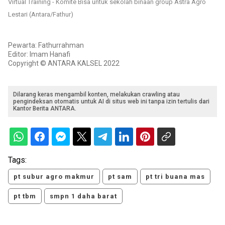
Virtual Training - Komite Bisa untuk sekolah binaan group Astra Agro
Lestari (Antara/Fathur)
Pewarta: Fathurrahman
Editor: Imam Hanafi
Copyright © ANTARA KALSEL 2022
Dilarang keras mengambil konten, melakukan crawling atau
pengindeksan otomatis untuk AI di situs web ini tanpa izin tertulis dari
Kantor Berita ANTARA.
Tags:
pt subur agro makmur
pt sam
pt tri buana mas
pt tbm
smpn 1 daha barat