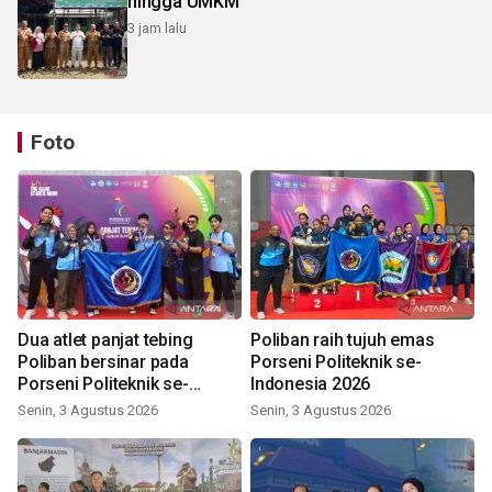
hingga UMKM
3 jam lalu
Foto
Dua atlet panjat tebing
Poliban raih tujuh emas
Poliban bersinar pada
Porseni Politeknik se-
Porseni Politeknik se-
Indonesia 2026
Indonesia 2026
Senin, 3 Agustus 2026
Senin, 3 Agustus 2026