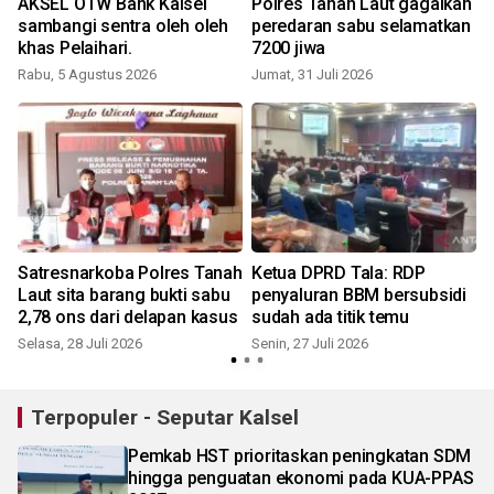
AKSEL OTW Bank Kalsel
Polres Tanah Laut gagalkan
sambangi sentra oleh oleh
peredaran sabu selamatkan
khas Pelaihari.
7200 jiwa
Rabu, 5 Agustus 2026
Jumat, 31 Juli 2026
M
n
Satresnarkoba Polres Tanah
Ketua DPRD Tala: RDP
Laut sita barang bukti sabu
penyaluran BBM bersubsidi
2,78 ons dari delapan kasus
sudah ada titik temu
Selasa, 28 Juli 2026
Senin, 27 Juli 2026
K
Terpopuler - Seputar Kalsel
Pemkab HST prioritaskan peningkatan SDM
hingga penguatan ekonomi pada KUA-PPAS