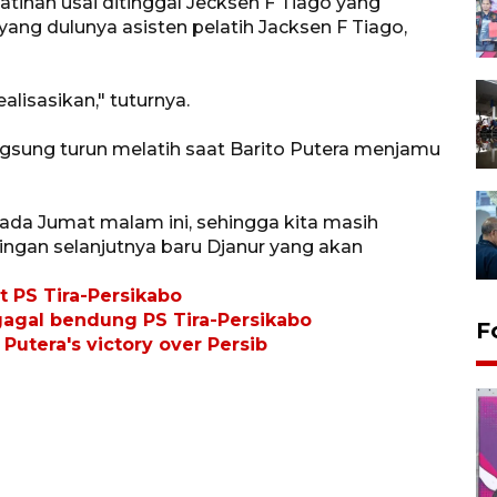
atihan usai ditinggal Jecksen F Tiago yang
ang dulunya asisten pelatih Jacksen F Tiago,
lisasikan," tuturnya.
gsung turun melatih saat Barito Putera menjamu
ada Jumat malam ini, sehingga kita masih
gan selanjutnya baru Djanur yang akan
at PS Tira-Persikabo
gagal bendung PS Tira-Persikabo
F
Putera's victory over Persib