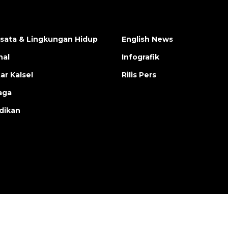
isata & Lingkungan Hidup
English News
nal
Infografik
ar Kalsel
Rilis Pers
aga
dikan