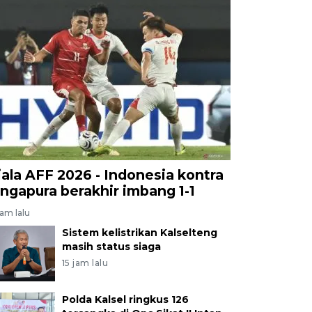
iala AFF 2026 - Indonesia kontra
ingapura berakhir imbang 1-1
jam lalu
Sistem kelistrikan Kalselteng
masih status siaga
15 jam lalu
Polda Kalsel ringkus 126