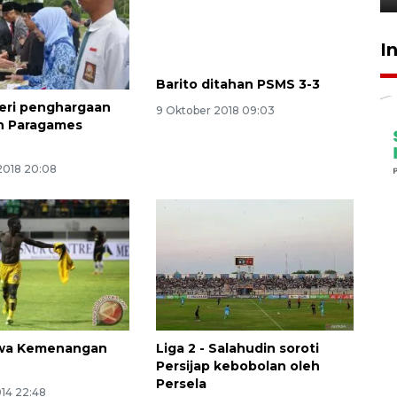
I
eri penghargaan
Barito ditahan PSMS 3-3
an Paragames
9 Oktober 2018 09:03
2018 20:08
wa Kemenangan
Liga 2 - Salahudin soroti
Persijap kebobolan oleh
Persela
014 22:48