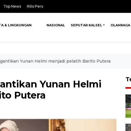
Top News
Rilis Pers
TA & LINGKUNGAN
NASIONAL
SEPUTAR KALSEL
OLAHRAGA
gantikan Yunan Helmi menjadi pelatih Barito Putera
T
antikan Yunan Helmi
ito Putera