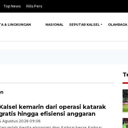
Top News
Rilis Pers
TA & LINGKUNGAN
NASIONAL
SEPUTAR KALSEL
OLAHRAGA
T
bn
Kalsel kemarin dari operasi katarak
gratis hingga efisiensi anggaran
4 Agustus 2026 09:06
Sejumlah berita ekonomi dan &nbsp;kesra &nbsp;