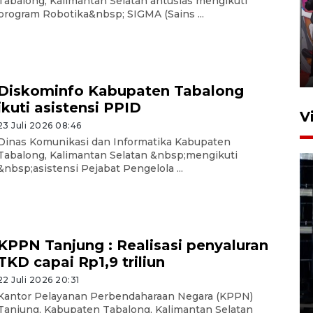
Tabalong, Kalimantan Selatan antusias mengikuti
program Robotika&nbsp; SIGMA (Sains ...
Ketua DPRD Syahrial hadiri
pembukaan Turnamen Sepak
Bola Usia Dini
23 Juli 2026 21:36
Diskominfo Kabupaten Tabalong
ikuti asistensi PPID
V
23 Juli 2026 08:46
Dinas Komunikasi dan Informatika Kabupaten
Tabalong, Kalimantan Selatan &nbsp;mengikuti
&nbsp;asistensi Pejabat Pengelola ...
Feature - Kalsel Merangkul
KPPN Tanjung : Realisasi penyaluran
Anak Putus Sekolah Lewat
TKD capai Rp1,9 triliun
Pendidikan Kesetaraan
Bagian 1
22 Juli 2026 20:31
Kantor Pelayanan Perbendaharaan Negara (KPPN)
30 Juli 2026 17:51
Tanjung, Kabupaten Tabalong, Kalimantan Selatan