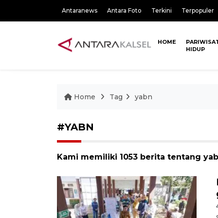
Antaranews
Antara Foto
Terkini
Terpopuler
HOME
PARIWISA
HIDUP
Home
Tag
yabn
#YABN
Kami memiliki 1053 berita tentang ya