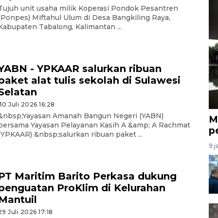
Tujuh unit usaha milik Koperasi Pondok Pesantren
(Ponpes) Miftahul Ulum di Desa Bangkiling Raya,
Kabupaten Tabalong, Kalimantan ...
YABN - YPKAAR salurkan ribuan
paket alat tulis sekolah di Sulawesi
Selatan
30 Juli 2026 16:28
&nbsp;Yayasan Amanah Bangun Negeri (YABN)
M
bersama Yayasan Pelayanan Kasih A &amp; A Rachmat
p
(YPKAAR) &nbsp;salurkan ribuan paket ...
9 j
PT Maritim Barito Perkasa dukung
penguatan ProKlim di Kelurahan
Mantuil
29 Juli 2026 17:18