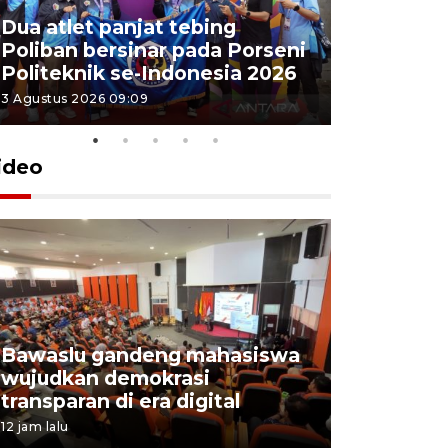
Dua atlet panjat tebing
Poliban r
Poliban bersinar pada Porseni
Porseni P
Politeknik se-Indonesia 2026
Indonesi
3 Agustus 2026 09:09
3 Agustus 202
ideo
Bawaslu gandeng mahasiswa
Pemprov 
wujudkan demokrasi
perusahaa
transparan di era digital
lowongan
12 jam lalu
4 Agustus 202