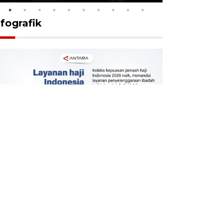
nfografik