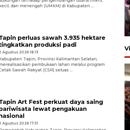
dukungan terhadap pengembangan usaha mikro,
kecil, dan menengah (UMKM) di Kabupaten ...
Ketua DPRD Syahrial hadiri
pembukaan Turnamen Sepak
Bola Usia Dini
23 Juli 2026 21:36
Tapin perluas sawah 3.935 hektare
tingkatkan produksi padi
V
2 Agustus 2026 18:13
Kabupaten Tapin, Provinsi Kalimantan Selatan,
merealisasikan pembukaan lahan melalui program
Cetak Sawah Rakyat (CSR) seluas ...
Feature - Kalsel Merangkul
Tapin Art Fest perkuat daya saing
Anak Putus Sekolah Lewat
pariwisata lewat pengakuan
Pendidikan Kesetaraan
nasional
Bagian 2
2 Agustus 2026 17:51
30 Juli 2026 17:53
Pemerintah Kabupaten Tapin, Provinsi Kalimantan