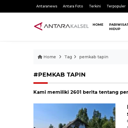
Antaranews
Antara Foto
Terkini
Terpopuler
HOME
PARIWISA
HIDUP
Home
Tag
pemkab tapin
#PEMKAB TAPIN
Kami memiliki 2601 berita tentang pe