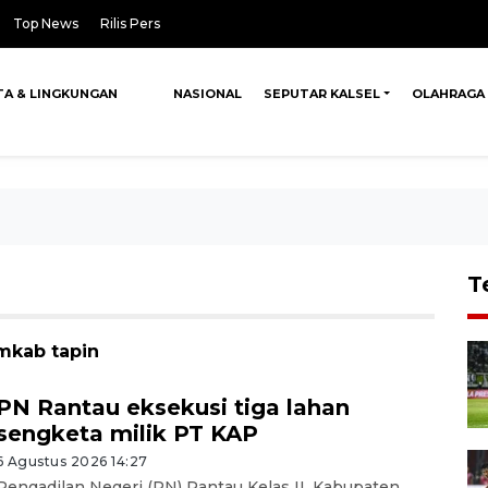
Top News
Rilis Pers
TA & LINGKUNGAN
NASIONAL
SEPUTAR KALSEL
OLAHRAGA
T
mkab tapin
PN Rantau eksekusi tiga lahan
sengketa milik PT KAP
6 Agustus 2026 14:27
Pengadilan Negeri (PN) Rantau Kelas II, Kabupaten