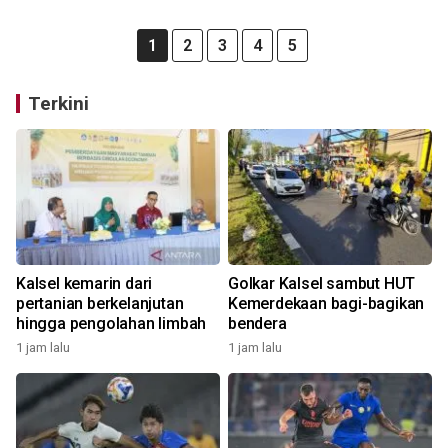
1
2
3
4
5
Terkini
Kalsel kemarin dari
Golkar Kalsel sambut HUT
pertanian berkelanjutan
Kemerdekaan bagi-bagikan
hingga pengolahan limbah
bendera
1 jam lalu
1 jam lalu