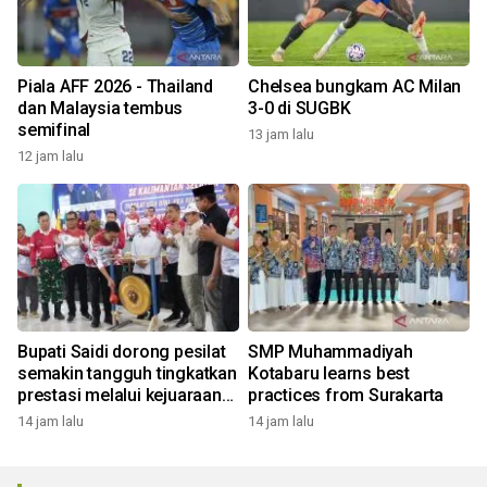
Piala AFF 2026 - Thailand
Chelsea bungkam AC Milan
dan Malaysia tembus
3-0 di SUGBK
semifinal
13 jam lalu
12 jam lalu
Bupati Saidi dorong pesilat
SMP Muhammadiyah
semakin tangguh tingkatkan
Kotabaru learns best
prestasi melalui kejuaraan
practices from Surakarta
Piala Bupati
14 jam lalu
14 jam lalu