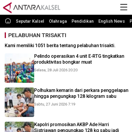
Seputar Kalsel
Olahraga
Pendidikan
English News
P
PELABUHAN TRISAKTI
Kami memiliki 1051 berita tentang pelabuhan trisakti.
Pelindo operasikan 4 unit E-RTG tingkatkan
produktivitas bongkar muat
Selasa, 28 Juli 2026 20:20
Polhukam kemarin dari perkara penggelapan
hingga pengungkap 128 kilogram sabu
Sabtu, 27 Juni 2026 7:19
Kapolri promosikan AKBP Ade Harri
Sistriawan pengungkap 128 kg sabu jadi