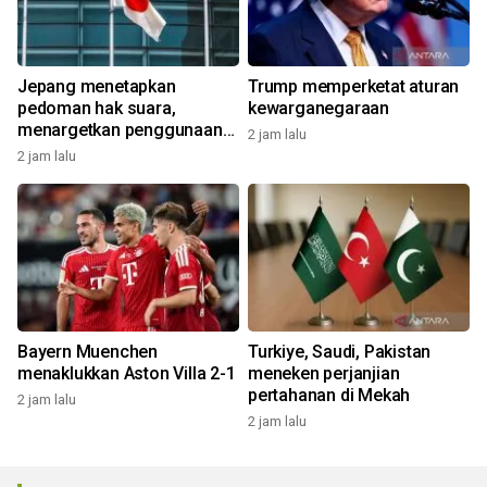
Jepang menetapkan
Trump memperketat aturan
pedoman hak suara,
kewarganegaraan
menargetkan penggunaan
2 jam lalu
AI tanpa izin
2 jam lalu
Bayern Muenchen
Turkiye, Saudi, Pakistan
menaklukkan Aston Villa 2-1
meneken perjanjian
pertahanan di Mekah
2 jam lalu
2 jam lalu