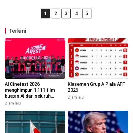
1
2
3
4
5
Terkini
AI Cinefest 2026
Klasemen Grup A Piala AFF
menghimpun 1.111 film
2026
buatan AI dari seluruh
2 jam lalu
Indonesia
2 jam lalu