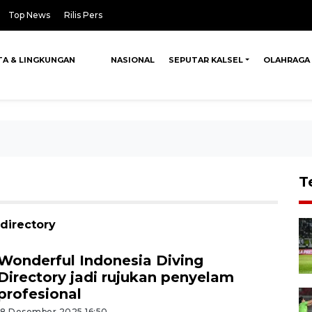
Top News
Rilis Pers
TA & LINGKUNGAN
NASIONAL
SEPUTAR KALSEL
OLAHRAGA
T
 directory
Wonderful Indonesia Diving
Directory jadi rujukan penyelam
profesional
18 Desember 2025 16:50