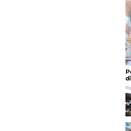
P
d
10 