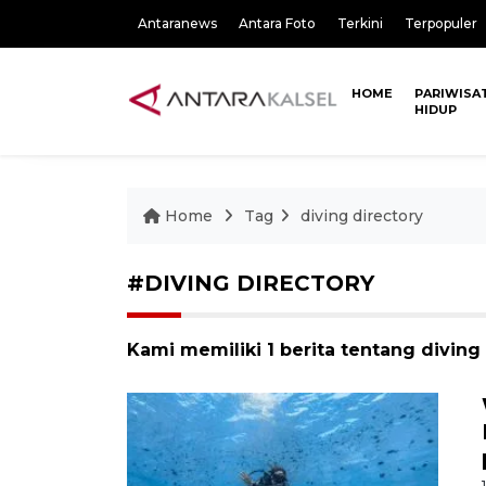
Antaranews
Antara Foto
Terkini
Terpopuler
HOME
PARIWISA
HIDUP
Home
Tag
diving directory
#DIVING DIRECTORY
Kami memiliki 1 berita tentang diving