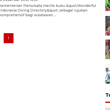
Kementerian Pariwisata merilis buku &quot;Wonderful
Indonesia Diving Directory&quot; sebagai rujukan
komprehensif bagi wisatawan ...
1
T