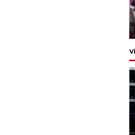
Ketua DPRD Syahrial hadiri
pembukaan Turnamen Sepak
Bola Usia Dini
23 Juli 2026 21:36
V
Feature - Kalsel Merangkul
Anak Putus Sekolah Lewat
Pendidikan Kesetaraan
Bagian 1
30 Juli 2026 17:51