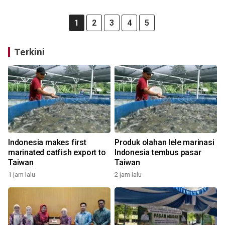
1
2
3
4
5
Terkini
Indonesia makes first
Produk olahan lele marinasi
marinated catfish export to
Indonesia tembus pasar
Taiwan
Taiwan
1 jam lalu
2 jam lalu