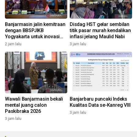
Banjarmasin jalin kemitraan
Disdag HST gelar sembilan
dengan BBSPJIKB
titik pasar murah kendalikan
Yogyakarta untuk inovasi
inflasi jelang Maulid Nabi
Sasirangan
2 jam lalu
3 jam lalu
Wawali Banjarmasin bekali
Banjarbaru puncaki Indeks
mental juang calon
Kualitas Data se-Kanreg VIII
Paskibraka 2026
3 jam lalu
3 jam lalu