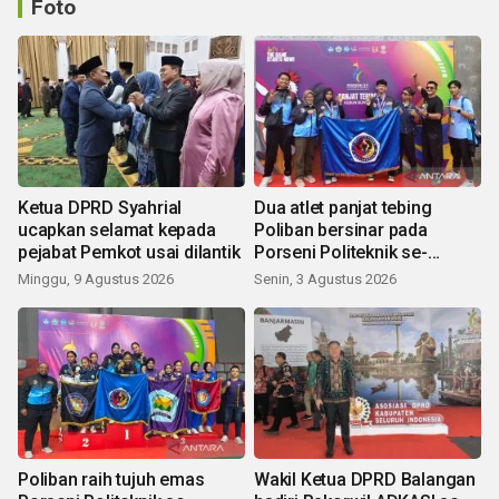
Foto
Ketua DPRD Syahrial
Dua atlet panjat tebing
ucapkan selamat kepada
Poliban bersinar pada
pejabat Pemkot usai dilantik
Porseni Politeknik se-
Indonesia 2026
Minggu, 9 Agustus 2026
Senin, 3 Agustus 2026
Poliban raih tujuh emas
Wakil Ketua DPRD Balangan