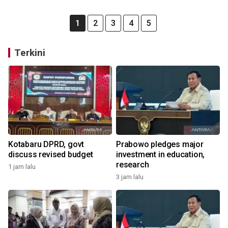
1
2
3
4
5
Terkini
Kotabaru DPRD, govt
Prabowo pledges major
discuss revised budget
investment in education,
research
1 jam lalu
3 jam lalu