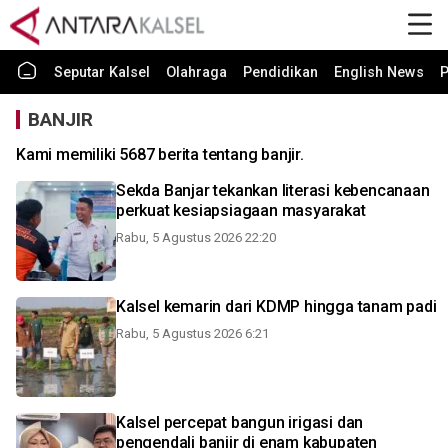
Seputar Kalsel
Olahraga
Pendidikan
English News
P
BANJIR
Kami memiliki 5687 berita tentang banjir.
Sekda Banjar tekankan literasi kebencanaan
perkuat kesiapsiagaan masyarakat
Rabu, 5 Agustus 2026 22:20
Kalsel kemarin dari KDMP hingga tanam padi
Rabu, 5 Agustus 2026 6:21
Kalsel percepat bangun irigasi dan
pengendali banjir di enam kabupaten