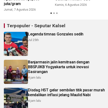
juta/gram
Kamis, 6 Agustus 2026
Jumat, 7 Agustus 2026
Terpopuler - Seputar Kalsel
Legenda timnas Gonzales sedih
Jul 25th
Banjarmasin jalin kemitraan dengan
BBSPJIKB Yogyakarta untuk inovasi
Sasirangan
4 jam lalu
Disdag HST gelar sembilan titik pasar murah
kendalikan inflasi jelang Maulid Nabi
4 jam lalu