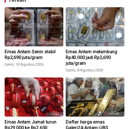
Emas Antam Senin stabil
Emas Antam melambung
Rp2,690 juta/gram
Rp40.000 jadi Rp2,690
juta/gram
Senin, 10 Agustus 2026
Sabtu, 8 Agustus 2026
6
Emas Antam Jumat turun
Daftar harga emas
Rp29.000 ke Rp2,650
Galeri24-Antam-UBS