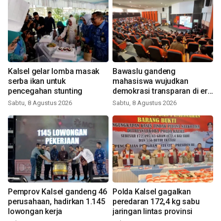
Kalsel gelar lomba masak
Bawaslu gandeng
serba ikan untuk
mahasiswa wujudkan
pencegahan stunting
demokrasi transparan di era
digital
Sabtu, 8 Agustus 2026
Sabtu, 8 Agustus 2026
Pemprov Kalsel gandeng 46
Polda Kalsel gagalkan
perusahaan, hadirkan 1.145
peredaran 172,4 kg sabu
lowongan kerja
jaringan lintas provinsi