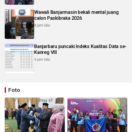
Wawali Banjarmasin bekali mental juang
calon Paskibraka 2026
4 jam lalu
Banjarbaru puncaki Indeks Kualitas Data se-
Kanreg VIII
5 jam lalu
Foto