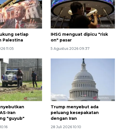
ukung setiap
IHSG menguat dipicu "risk
 Palestina
on" pasar
26 11:05
5 Agustus 2026 09:37
Ekspedisi Rupiah Berdaulat
2026 sambangi Papua
2026-08-06 13:15:00
nyebutkan
Trump menyebut ada
AS-Iran
peluang kesepakatan
ng "guyub"
dengan Iran
10:16
28 Juli 2026 10:10