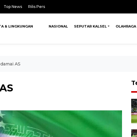
Top News
Rilis Pers
TA & LINGKUNGAN
NASIONAL
SEPUTAR KALSEL
OLAHRAGA
 damai AS
T
 AS