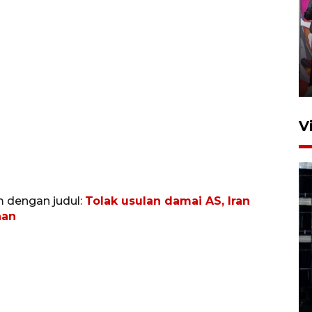
Ketua DPRD Syahrial hadiri
pembukaan Turnamen Sepak
Bola Usia Dini
23 Juli 2026 21:36
V
m dengan judul:
Tolak usulan damai AS, Iran
han
Feature - Kalsel Merangkul
Anak Putus Sekolah Lewat
Pendidikan Kesetaraan
Bagian 1
30 Juli 2026 17:51