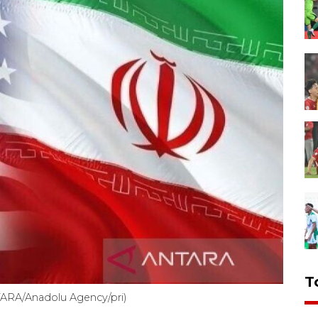
T
NTARA/Anadolu Agency/pri)