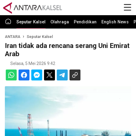
Seputar Kalsel
Olahraga
Pendidikan
English News
P
ANTARA
Seputar Kalsel
Iran tidak ada rencana serang Uni Emirat
Arab
Selasa, 5 Mei 2026 9:42