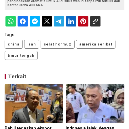
pengindeksan otomatis untuk AI di situs web ini tanpa izin tertulis dari
Kantor Berita ANTARA.
Tags:
china
iran
selat hormuz
amerika serikat
timur tengah
Terkait
m
Bahlil tegaskan ekspor
Indonesia jajaki dengan