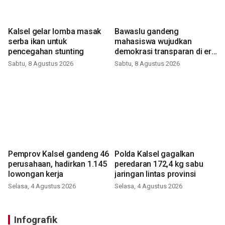
Kalsel gelar lomba masak
Bawaslu gandeng
serba ikan untuk
mahasiswa wujudkan
pencegahan stunting
demokrasi transparan di era
digital
Sabtu, 8 Agustus 2026
Sabtu, 8 Agustus 2026
Pemprov Kalsel gandeng 46
Polda Kalsel gagalkan
perusahaan, hadirkan 1.145
peredaran 172,4 kg sabu
lowongan kerja
jaringan lintas provinsi
Selasa, 4 Agustus 2026
Selasa, 4 Agustus 2026
Infografik