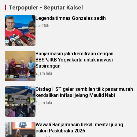
Terpopuler - Seputar Kalsel
Legenda timnas Gonzales sedih
Jul 25th
Banjarmasin jalin kemitraan dengan
BBSPJIKB Yogyakarta untuk inovasi
Sasirangan
2 jam lalu
Disdag HST gelar sembilan titik pasar murah
kendalikan inflasi jelang Maulid Nabi
2 jam lalu
Wawali Banjarmasin bekali mental juang
calon Paskibraka 2026