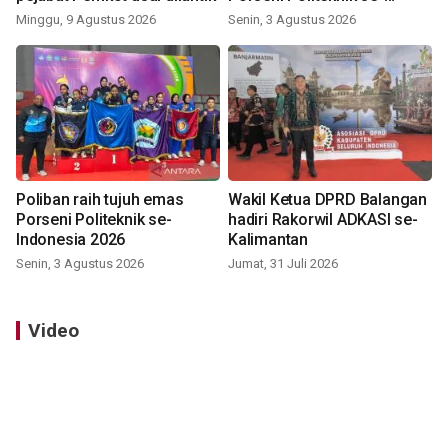
Indonesia 2026
Minggu, 9 Agustus 2026
Senin, 3 Agustus 2026
Poliban raih tujuh emas
Wakil Ketua DPRD Balangan
Porseni Politeknik se-
hadiri Rakorwil ADKASI se-
Indonesia 2026
Kalimantan
Senin, 3 Agustus 2026
Jumat, 31 Juli 2026
Video